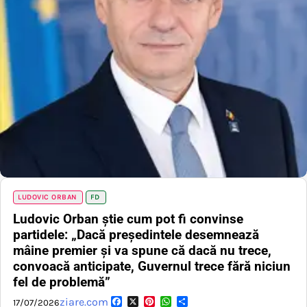
LUDOVIC ORBAN
FD
Ludovic Orban știe cum pot fi convinse
partidele: „Dacă președintele desemnează
mâine premier și va spune că dacă nu trece,
convoacă anticipate, Guvernul trece fără niciun
fel de problemă”
Facebook
X
Pinterest
WhatsApp
Partajează
ziare.com
17/07/2026