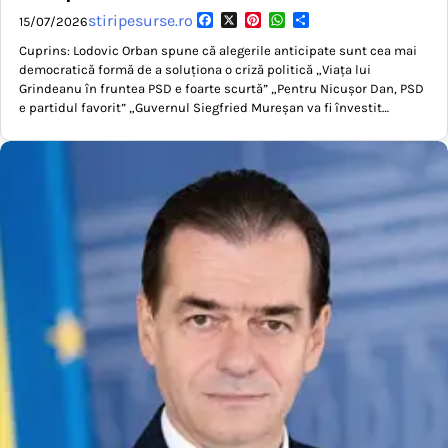
Facebook
X
Pinterest
WhatsApp
Partajează
stiripesurse.ro
15/07/2026
Cuprins: Lodovic Orban spune că alegerile anticipate sunt cea mai
democratică formă de a soluționa o criză politică „Viața lui
Grindeanu în fruntea PSD e foarte scurtă” „Pentru Nicușor Dan, PSD
e partidul favorit” „Guvernul Siegfried Mureșan va fi învestit…