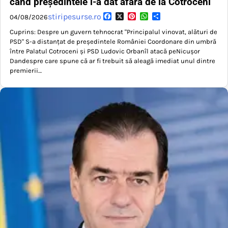
când președintele l-a dat afară de la Cotroceni
Facebook
X
Pinterest
WhatsApp
Partajează
stiripesurse.ro
04/08/2026
Cuprins: Despre un guvern tehnocrat "Principalul vinovat, alături de
PSD" S-a distanțat de președintele României Coordonare din umbră
între Palatul Cotroceni și PSD Ludovic Orbanîl atacă peNicușor
Dandespre care spune că ar fi trebuit să aleagă imediat unul dintre
premierii…