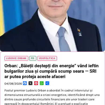
LUDOVIC ORBAN
FD
VOXPOLITICA
Orban: „Băieții deștepți din energie” vând ieftin
bulgarilor ziua și cumpără scump seara — SRI
ar putea proteja aceste afaceri
Facebook
X
Pinterest
WhatsApp
Partajează
04/08/2026
Fostul premier Ludovic Orban a abordat în cadrul interviului și
dimensiunea structurală a crizei energetice, identificând drept una
dintre cauze profunde circuitele financiare ale unor traderi care
operează în dezavantajul României. El a preluat o explicație