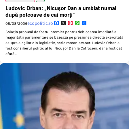
Ludovic Orban: „Nicușor Dan a umblat numai
după potcoave de cai morți”
Facebook
X
Pinterest
WhatsApp
Partajează
ecopolitic.ro
08/08/2026
Soluția propusă de fostul premier pentru deblocarea imediată a
majorității parlamentare se bazează pe presiunea directă exercitată
asupra aleșilor din legislativ, scrie romaniatv.net. Ludovic Orban a
fost consilierul politic al lui Nicuşor Dan la Cotroceni, dar a fost dat
afară …