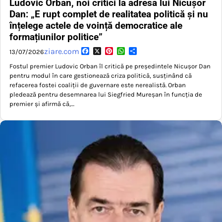
Ludovic Orban, noi critici la adresa lui Nicușor
Dan: „E rupt complet de realitatea politică și nu
înțelege actele de voință democratice ale
formațiunilor politice”
Facebook
X
Pinterest
WhatsApp
Partajează
ziare.com
13/07/2026
Fostul premier Ludovic Orban îl critică pe președintele Nicușor Dan
pentru modul în care gestionează criza politică, susținând că
refacerea fostei coaliții de guvernare este nerealistă. Orban
pledează pentru desemnarea lui Siegfried Mureșan în funcția de
premier și afirmă că,…