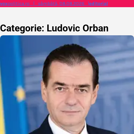
Skip
vox
politica.ro | sâmbătă, 08.08.2026 |
editorial
to
content
Categorie:
Ludovic Orban