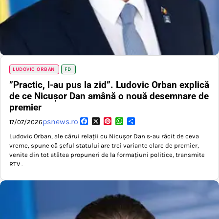
LUDOVIC ORBAN
FD
”Practic, l-au pus la zid”. Ludovic Orban explică
de ce Nicușor Dan amână o nouă desemnare de
premier
Facebook
X
Pinterest
WhatsApp
Partajează
psnews.ro
17/07/2026
Ludovic Orban, ale cărui relații cu Nicușor Dan s-au răcit de ceva
vreme, spune că șeful statului are trei variante clare de premier,
venite din tot atâtea propuneri de la formațiuni politice, transmite
RTV .