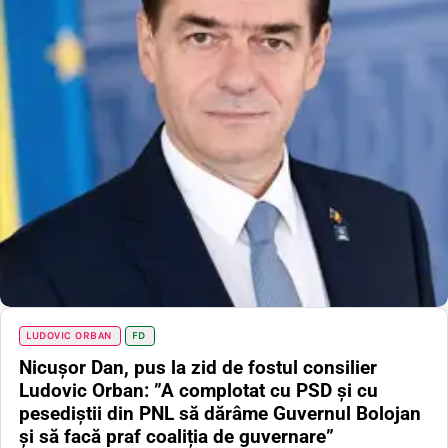
LUDOVIC ORBAN
FD
Nicușor Dan, pus la zid de fostul consilier
Ludovic Orban: ”A complotat cu PSD și cu
pesediștii din PNL să dărâme Guvernul Bolojan
și să facă praf coaliția de guvernare”