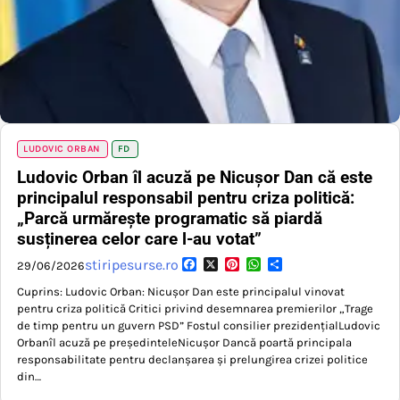
LUDOVIC ORBAN
FD
Ludovic Orban îl acuză pe Nicușor Dan că este
principalul responsabil pentru criza politică:
„Parcă urmărește programatic să piardă
susținerea celor care l-au votat”
Facebook
X
Pinterest
WhatsApp
Partajează
stiripesurse.ro
29/06/2026
Cuprins: Ludovic Orban: Nicușor Dan este principalul vinovat
pentru criza politică Critici privind desemnarea premierilor „Trage
de timp pentru un guvern PSD” Fostul consilier prezidențialLudovic
Orbanîl acuză pe președinteleNicușor Dancă poartă principala
responsabilitate pentru declanșarea și prelungirea crizei politice
din…