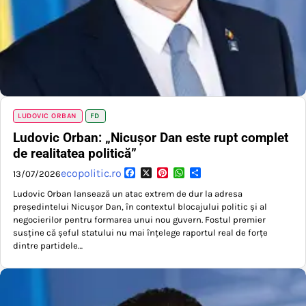
LUDOVIC ORBAN
FD
Ludovic Orban: „Nicușor Dan este rupt complet
de realitatea politică”
Facebook
X
Pinterest
WhatsApp
Partajează
ecopolitic.ro
13/07/2026
Ludovic Orban lansează un atac extrem de dur la adresa
președintelui Nicușor Dan, în contextul blocajului politic și al
negocierilor pentru formarea unui nou guvern. Fostul premier
susține că șeful statului nu mai înțelege raportul real de forțe
dintre partidele…