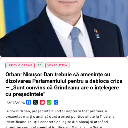
LUDOVIC ORBAN
FD
VOXPOLITICA
Orban: Nicușor Dan trebuie să amenințe cu
dizolvarea Parlamentului pentru a debloca criza
— „Sunt convins că Grindeanu are o înțelegere
cu președintele”
Facebook
X
Pinterest
WhatsApp
Partajează
15/07/2026
Ludovic Orban, președintele Forța Dreptei și fost premier, a
prezentat marți o analiză dură a crizei politice aflate la 71 de zile,
identificând soluția concretă de ieșire din blocaj și atacând
simultan comportamentul lui Nicușor Dan și al lui Sorin…