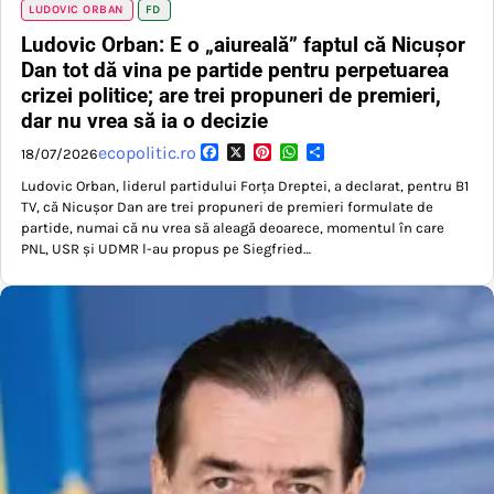
LUDOVIC ORBAN
FD
Ludovic Orban: E o „aiureală” faptul că Nicușor
Dan tot dă vina pe partide pentru perpetuarea
crizei politice; are trei propuneri de premieri,
dar nu vrea să ia o decizie
Facebook
X
Pinterest
WhatsApp
Partajează
ecopolitic.ro
18/07/2026
Ludovic Orban, liderul partidului Forța Dreptei, a declarat, pentru B1
TV, că Nicușor Dan are trei propuneri de premieri formulate de
partide, numai că nu vrea să aleagă deoarece, momentul în care
PNL, USR şi UDMR l-au propus pe Siegfried…