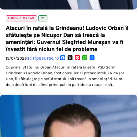
LUDOVIC ORBAN
FD
Atacuri în rafală la Grindeanu! Ludovic Orban îl
sfătuiește pe Nicușor Dan să treacă la
amenințări: Guvernul Siegfried Mureșan va fi
învestit fără niciun fel de probleme
Facebook
X
Pinterest
WhatsApp
Partajează
stiripesurse.ro
15/07/2026
Cuprins: Sfatul lui Orban Atacuri în rafală la șeful PSD Sorin
Grindeanu Ludovic Orban, fost consilier al președintelui Nicușor
Dan, îl sfătuiește pe șeful statului să treacă la amenințări. Sunt
deja două luni de când principalele partide nu reușesc să…