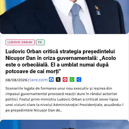
LUDOVIC ORBAN
FD
Ludovic Orban critică strategia președintelui
Nicușor Dan în criza guvernamentală: „Acolo
este o orbecăială. El a umblat numai după
potcoave de cai morți”
Facebook
X
Pinterest
WhatsApp
Partajează
ziare.com
08/08/2026
Scenariile legate de formarea unui nou executiv și ieșirea din
impasul guvernamental provoacă reacții dure în rândul actorilor
politici. Fostul prim-ministru Ludovic Orban a criticat sever lipsa
unei viziuni clare la nivelul Administrației Prezidențiale, acuzându-l
pe președintele Nicușor Dan de…