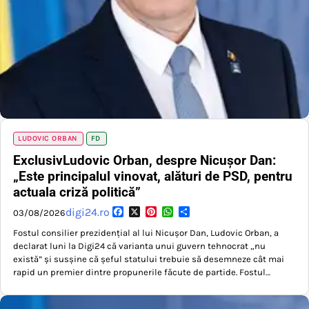
LUDOVIC ORBAN
FD
ExclusivLudovic Orban, despre Nicușor Dan:
„Este principalul vinovat, alături de PSD, pentru
actuala criză politică”
Facebook
X
Pinterest
WhatsApp
Partajează
digi24.ro
03/08/2026
Fostul consilier prezidențial al lui Nicușor Dan, Ludovic Orban, a
declarat luni la Digi24 că varianta unui guvern tehnocrat „nu
există” și susșine că șeful statului trebuie să desemneze cât mai
rapid un premier dintre propunerile făcute de partide. Fostul…