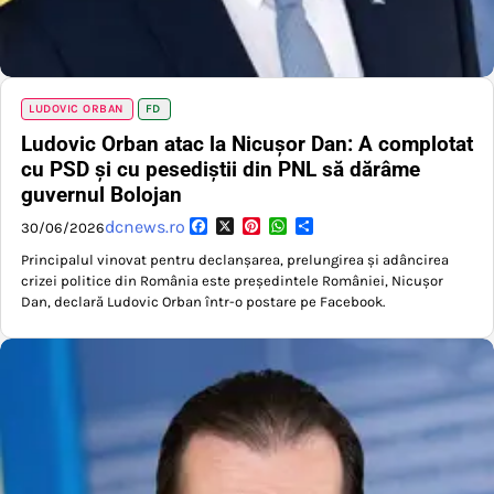
LUDOVIC ORBAN
FD
Ludovic Orban atac la Nicușor Dan: A complotat
cu PSD și cu pesediștii din PNL să dărâme
guvernul Bolojan
Facebook
X
Pinterest
WhatsApp
Partajează
dcnews.ro
30/06/2026
Principalul vinovat pentru declanșarea, prelungirea și adâncirea
crizei politice din România este președintele României, Nicușor
Dan, declară Ludovic Orban într-o postare pe Facebook.