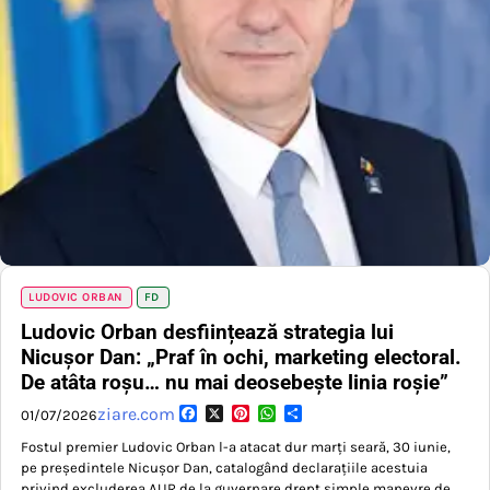
LUDOVIC ORBAN
FD
Ludovic Orban desființează strategia lui
Nicușor Dan: „Praf în ochi, marketing electoral.
De atâta roșu… nu mai deosebește linia roșie”
Facebook
X
Pinterest
WhatsApp
Partajează
ziare.com
01/07/2026
Fostul premier Ludovic Orban l-a atacat dur marți seară, 30 iunie,
pe președintele Nicușor Dan, catalogând declarațiile acestuia
privind excluderea AUR de la guvernare drept simple manevre de