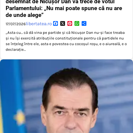
desemnat de Nicușor Dan va trece de votul
Parlamentului: „Nu mai poate spune că nu are
de unde alege”
Facebook
X
Pinterest
WhatsApp
Partajează
libertatea.ro
17/07/2026
„Asta cu… că dă vina pe partide și că Nicușor Dan nu-și face treaba
și nu își exercită atribuțiile constituționale pentru că partidele nu
se înțeleg între ele, asta e povestea cu cocoșul roșu, e o aiureală, e o
declarație…