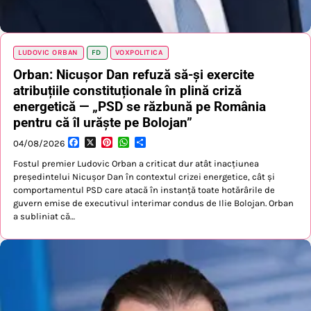
LUDOVIC ORBAN
FD
VOXPOLITICA
Orban: Nicușor Dan refuză să-și exercite
atribuțiile constituționale în plină criză
energetică — „PSD se răzbună pe România
pentru că îl urăște pe Bolojan”
Facebook
X
Pinterest
WhatsApp
Partajează
04/08/2026
Fostul premier Ludovic Orban a criticat dur atât inacțiunea
președintelui Nicușor Dan în contextul crizei energetice, cât și
comportamentul PSD care atacă în instanță toate hotărârile de
guvern emise de executivul interimar condus de Ilie Bolojan. Orban
a subliniat că…