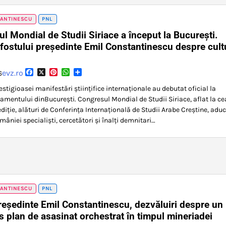
TANTINESCU
PNL
l Mondial de Studii Siriace a început la București.
fostului președinte Emil Constantinescu despre cult
Facebook
X
Pinterest
WhatsApp
Partajează
evz.ro
6
estigioasei manifestări științifice internaționale au debutat oficial la
lamentului dinBucurești. Congresul Mondial de Studii Siriace, aflat la ce
diție, alături de Conferința Internațională de Studii Arabe Creștine, aduc
âniei specialiști, cercetători și înalți demnitari…
TANTINESCU
PNL
reședinte Emil Constantinescu, dezvăluiri despre un
 plan de asasinat orchestrat în timpul mineriadei