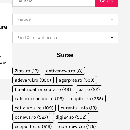
după:
ura
Surse
a
e în
7iasi.ro
(13)
activenews.ro
(8)
adevarul.ro
(300)
agerpres.ro
(339)
buletindetimisoara.ro
(48)
bzi.ro
(22)
caleaeuropeana.ro
(116)
capital.ro
(355)
cotidianul.ro
(109)
curentul.info
(18)
dcnews.ro
(527)
digi24.ro
(502)
ecopolitic.ro
(516)
euronews.ro
(175)