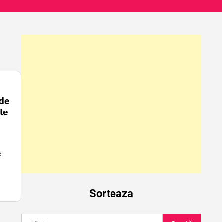
 de
te
e
Sorteaza
Caută