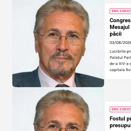
EMIL CONS
Congresu
Mesajul 
păcii
03/08/202
Lucrările pr
Palatul Par
de-a XIV-a e
capitala Rom
EMIL CONS
Fostul p
presupus