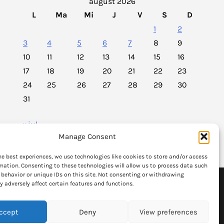
august 2026
L
Ma
Mi
J
V
S
D
1
2
3
4
5
6
7
8
9
10
11
12
13
14
15
16
17
18
19
20
21
22
23
24
25
26
27
28
29
30
31
« iul.
Manage Consent
he best experiences, we use technologies like cookies to store and/or access
mation. Consenting to these technologies will allow us to process data such
behavior or unique IDs on this site. Not consenting or withdrawing
formatia
 adversely affect certain features and functions.
Articolele publicate fac uz de politicate de "fair use"
si stirile au legaturi spre paginiile oficiale.
ccept
Deny
View preferences