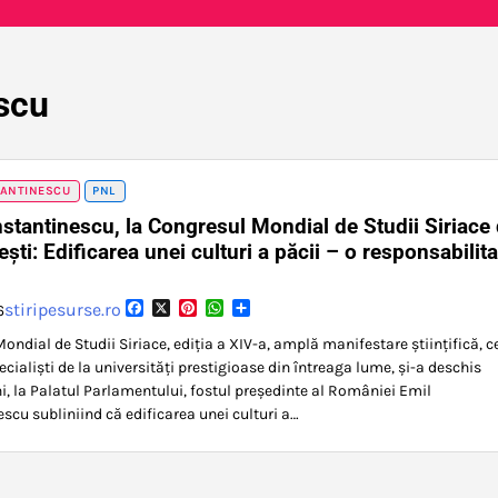
scu
TANTINESCU
PNL
stantinescu, la Congresul Mondial de Studii Siriace
eşti: Edificarea unei culturi a păcii – o responsabilita
Facebook
X
Pinterest
WhatsApp
Partajează
stiripesurse.ro
6
ondial de Studii Siriace, ediţia a XIV-a, amplă manifestare ştiinţifică, c
cialişti de la universităţi prestigioase din întreaga lume, şi-a deschis
ni, la Palatul Parlamentului, fostul preşedinte al României Emil
scu subliniind că edificarea unei culturi a…