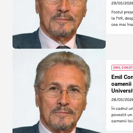
29/05/202
Fostul preș
la TVR, des
cea mai îna
EMIL CONS
Emil Con
oamenii 
Universi
28/05/202
În cadrul u
povestit un
oamenii loia