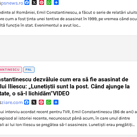
Facebook
X
Pinterest
WhatsApp
Partajează
psnews.ro
6
edinte al României, Emil Constantinescu, a făcut o serie de relatări uluit
pre cum a fost ținta unei tentive de asasinat în 1999, pe vremea când oc
ltă funcție în stat. Evenimentul a avut loc…
TANTINESCU
PNL
stantinescu dezvăluie cum era să fie asasinat de
lui Iliescu: „Lunetiștii sunt la post. Când ajunge la
tate, o să-l lichidăm”VIDEO
Facebook
X
Pinterest
WhatsApp
Partajează
ziare.com
6
nui interviu acordat recent pentru TVR, Emil Constantinescu (86 de ani) a
 episod al istoriei recente, necunoscut până acum, în care unul dintre
li ai lui Ion Iliescu se pregătea să-l asasineze. Lunetiști erau pregătiți…