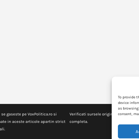
To provide t
device infor
as browsing 
 se gaseste pe VoxPolitica.ro si
Verificati sursele originale pentru in
consent, may
ate in aceste articole apartin strict
completa.
li.
A