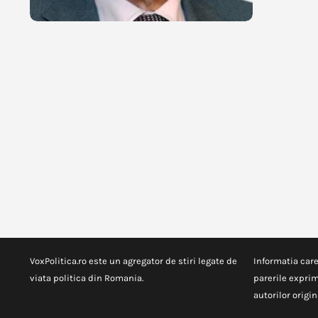
VoxPolitica.ro este un agregator de stiri legate de
Informatia care
viata politica din Romania.
parerile exprim
autorilor origina