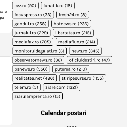
evz.ro
(90)
fanatik.ro
(18)
oare
focuspress.ro
(33)
fresh24.ro
(8)
upa
gandul.ro
(258)
hotnews.ro
(236)
jurnalul.ro
(229)
libertatea.ro
(215)
mediafax.ro
(705)
mediaflux.ro
(214)
monitoruldegalati.ro
(3)
news.ro
(345)
observatornews.ro
(36)
oficiuldestiri.ro
(47)
psnews.ro
(550)
puterea.ro
(210)
realitatea.net
(486)
stiripesurse.ro
(1155)
telem.ro
(5)
ziare.com
(1321)
ziarulamprenta.ro
(15)
Calendar postari