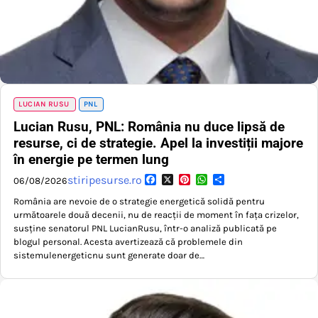
LUCIAN RUSU
PNL
Lucian Rusu, PNL: România nu duce lipsă de
resurse, ci de strategie. Apel la investiții majore
în energie pe termen lung
Facebook
X
Pinterest
WhatsApp
Partajează
stiripesurse.ro
06/08/2026
România are nevoie de o strategie energetică solidă pentru
următoarele două decenii, nu de reacții de moment în fața crizelor,
susține senatorul PNL LucianRusu, într-o analiză publicată pe
blogul personal. Acesta avertizează că problemele din
sistemulenergeticnu sunt generate doar de…