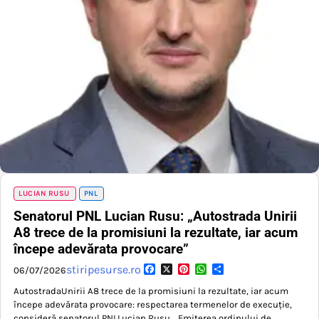
LUCIAN RUSU
PNL
Senatorul PNL Lucian Rusu: „Autostrada Unirii
A8 trece de la promisiuni la rezultate, iar acum
începe adevărata provocare”
Facebook
X
Pinterest
WhatsApp
Partajează
stiripesurse.ro
06/07/2026
AutostradaUnirii A8 trece de la promisiuni la rezultate, iar acum
începe adevărata provocare: respectarea termenelor de execuție,
consideră senatorul PNLLucian Rusu. „Emiterea ordinului de