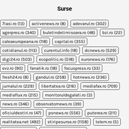
Surse
7iasi.ro
(13)
activenews.ro
(8)
adevarul.ro
(302)
agerpres.ro
(340)
buletindetimisoara.ro
(48)
bzi.ro
(22)
caleaeuropeana.ro
(118)
capital.ro
(355)
cotidianul.ro
(113)
curentul.info
(18)
dcnews.ro
(529)
digi24.ro
(503)
ecopolitic.ro
(518)
euronews.ro
(176)
evz.ro
(90)
fanatik.ro
(18)
focuspress.ro
(33)
fresh24.ro
(8)
gandul.ro
(258)
hotnews.ro
(236)
jurnalul.ro
(229)
libertatea.ro
(216)
mediafax.ro
(709)
mediaflux.ro
(215)
monitoruldegalati.ro
(3)
news.ro
(346)
observatornews.ro
(39)
oficiuldestiri.ro
(47)
psnews.ro
(556)
puterea.ro
(211)
realitatea.net
(492)
stiripesurse.ro
(1158)
telem.ro
(5)