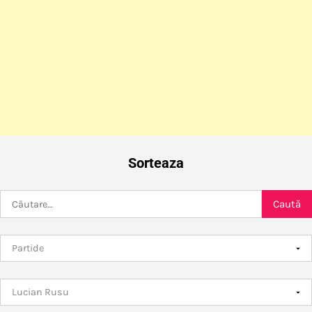
Sorteaza
Caută
după: