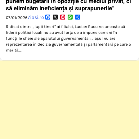
punem bugetarii în opoziție cu mediul privat, ci
să eliminăm ineficiența și suprapunerile”
Facebook
X
Pinterest
WhatsApp
Partajează
7iasi.ro
07/01/2026
Ridicat dintre „lupii tineri” ai filialei, Lucian Rusu recunoaște că
liderii politici locali nu au avut forța de a impune oameni în
funcțiile cheie ale aparatului guvernamental: „Iașul nu are
reprezentarea în decizia guvernamentală și parlamentară pe care o
merită,…