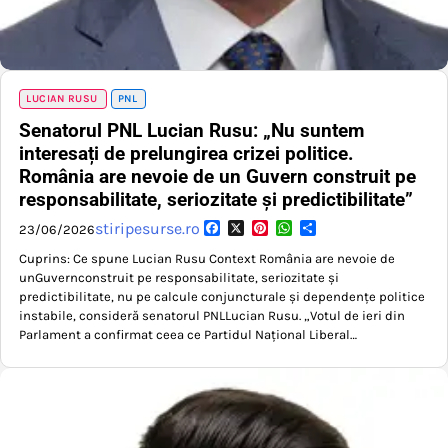
LUCIAN RUSU
PNL
Senatorul PNL Lucian Rusu: „Nu suntem
interesați de prelungirea crizei politice.
România are nevoie de un Guvern construit pe
responsabilitate, seriozitate și predictibilitate”
Facebook
X
Pinterest
WhatsApp
Partajează
stiripesurse.ro
23/06/2026
Cuprins: Ce spune Lucian Rusu Context România are nevoie de
unGuvernconstruit pe responsabilitate, seriozitate și
predictibilitate, nu pe calcule conjuncturale și dependențe politice
instabile, consideră senatorul PNLLucian Rusu. „Votul de ieri din
Parlament a confirmat ceea ce Partidul Naţional Liberal…