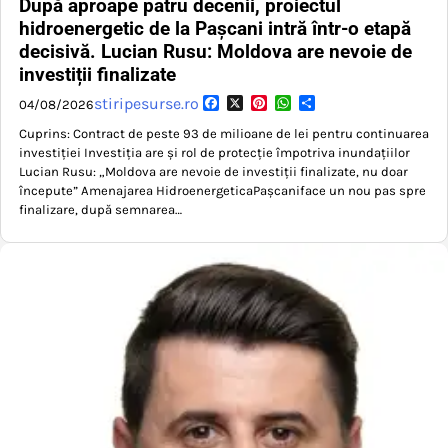
După aproape patru decenii, proiectul
hidroenergetic de la Pașcani intră într-o etapă
decisivă. Lucian Rusu: Moldova are nevoie de
investiții finalizate
Facebook
X
Pinterest
WhatsApp
Partajează
stiripesurse.ro
04/08/2026
Cuprins: Contract de peste 93 de milioane de lei pentru continuarea
investiției Investiția are și rol de protecție împotriva inundațiilor
Lucian Rusu: „Moldova are nevoie de investiții finalizate, nu doar
începute” Amenajarea HidroenergeticaPașcaniface un nou pas spre
finalizare, după semnarea…