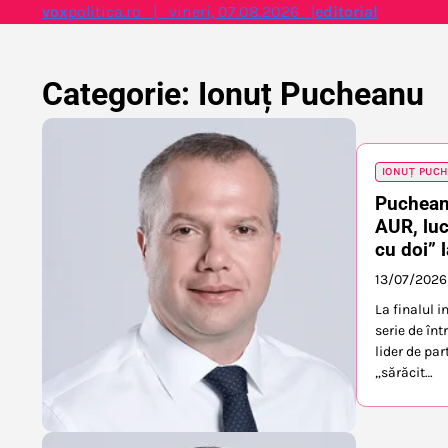
Skip
vox
politica.ro | vineri, 07.08.2026 |
editorial
to
content
Categorie:
Ionuț Pucheanu
IONUȚ PUC
Pucheanu
AUR, luc
cu doi” l
13/07/2026
La finalul i
serie de în
lider de pa
„sărăcit…