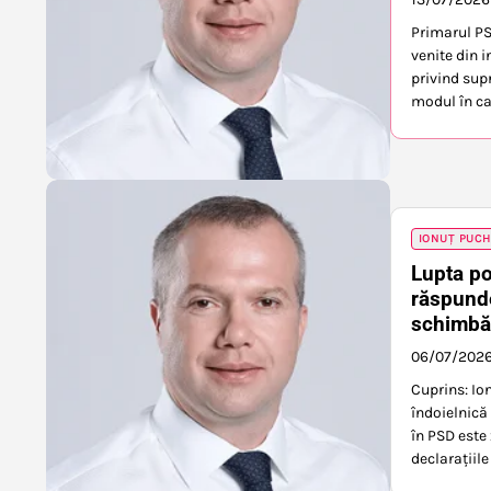
Primarul PS
venite din 
privind sup
modul în ca
IONUȚ PUC
Lupta po
răspunde
schimbă 
06/07/202
Cuprins: Io
îndoielnică
în PSD este
declarațiile