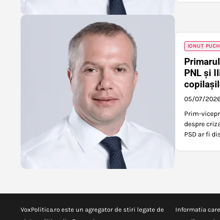
IONUȚ PUC
Primarul
PNL și I
copilași
05/07/202
Prim-vicepr
despre criz
PSD ar fi d
VoxPolitica.ro este un agregator de stiri legate de
Informatia care