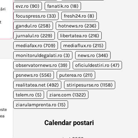
evz.ro
(90)
fanatik.ro
(18)
ări
focuspress.ro
(33)
fresh24.ro
(8)
t
gandul.ro
(258)
hotnews.ro
(236)
jurnalul.ro
(229)
libertatea.ro
(216)
mediafax.ro
(709)
mediaflux.ro
(215)
monitoruldegalati.ro
(3)
news.ro
(346)
observatornews.ro
(39)
oficiuldestiri.ro
(47)
psnews.ro
(556)
puterea.ro
(211)
realitatea.net
(492)
stiripesurse.ro
(1158)
telem.ro
(5)
ziare.com
(1322)
ziarulamprenta.ro
(15)
este
rea
Calendar postari