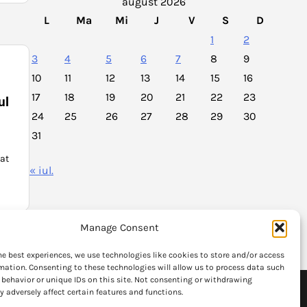
august 2026
L
Ma
Mi
J
V
S
D
1
2
3
4
5
6
7
8
9
10
11
12
13
14
15
16
17
18
19
20
21
22
23
ul
24
25
26
27
28
29
30
31
bat
« iul.
Manage Consent
he best experiences, we use technologies like cookies to store and/or access
mation. Consenting to these technologies will allow us to process data such
behavior or unique IDs on this site. Not consenting or withdrawing
formatia
Articolele publicate fac uz de politicate de "fair use"
 adversely affect certain features and functions.