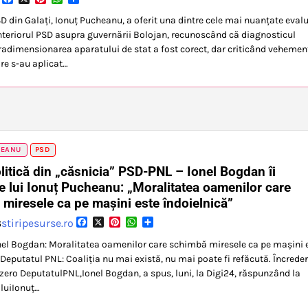
D din Galați, Ionuț Pucheanu, a oferit una dintre cele mai nuanțate evalu
interiorul PSD asupra guvernării Bolojan, recunoscând că diagnosticul
radimensionarea aparatului de stat a fost corect, dar criticând vehemen
re s-au aplicat…
HEANU
PSD
litică din „căsnicia” PSD-PNL – Ionel Bogdan îi
 lui Ionuț Pucheanu: „Moralitatea oamenilor care
miresele ca pe mașini este îndoielnică”
Facebook
X
Pinterest
WhatsApp
Partajează
stiripesurse.ro
6
nel Bogdan: Moralitatea oamenilor care schimbă miresele ca pe mașini 
 Deputatul PNL: Coaliția nu mai există, nu mai poate fi refăcută. Încrede
 zero DeputatulPNL,Ionel Bogdan, a spus, luni, la Digi24, răspunzând la
 luiIonuț…