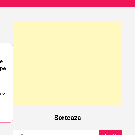
re
epe
a o
Sorteaza
Caută