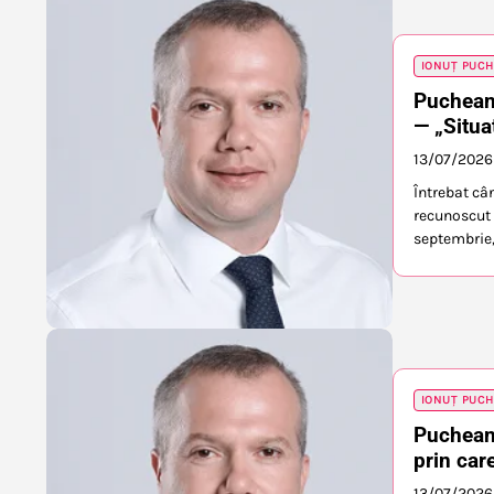
IONUȚ PUC
Pucheanu
— „Situa
13/07/2026
Întrebat câ
recunoscut c
septembrie,
IONUȚ PUC
Pucheanu
prin car
13/07/2026