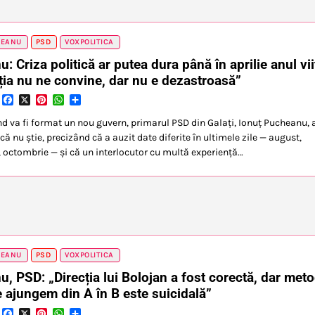
HEANU
PSD
VOXPOLITICA
: Criza politică ar putea dura până în aprilie anul vii
ția nu ne convine, dar nu e dezastroasă”
Facebook
X
Pinterest
WhatsApp
Partajează
nd va fi format un nou guvern, primarul PSD din Galați, Ionuț Pucheanu, 
ă nu știe, precizând că a auzit date diferite în ultimele zile — august,
 octombrie — și că un interlocutor cu multă experiență…
HEANU
PSD
VOXPOLITICA
, PSD: „Direcția lui Bolojan a fost corectă, dar met
e ajungem din A în B este suicidală”
Facebook
X
Pinterest
WhatsApp
Partajează