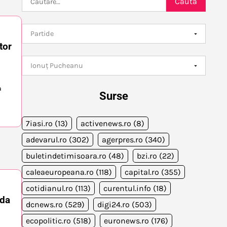
după:
tor
a
Surse
7iasi.ro
(13)
activenews.ro
(8)
adevarul.ro
(302)
agerpres.ro
(340)
buletindetimisoara.ro
(48)
bzi.ro
(22)
caleaeuropeana.ro
(118)
capital.ro
(355)
cotidianul.ro
(113)
curentul.info
(18)
oda
dcnews.ro
(529)
digi24.ro
(503)
ecopolitic.ro
(518)
euronews.ro
(176)