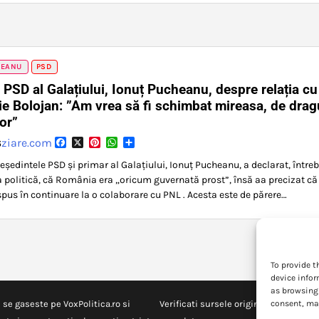
HEANU
PSD
 PSD al Galațiului, Ionuț Pucheanu, despre relația cu
lie Bolojan: ”Am vrea să fi schimbat mireasa, de drag
lor”
Facebook
X
Pinterest
WhatsApp
Partajează
ziare.com
6
eședintele PSD și primar al Galațiului, Ionuț Pucheanu, a declarat, între
a politică, că România era „oricum guvernată prost”, însă aa precizat că
ispus în continuare la o colaborare cu PNL . Acesta este de părere…
To provide t
device infor
as browsing 
 se gaseste pe VoxPolitica.ro si
Verificati sursele originale pentru in
consent, may