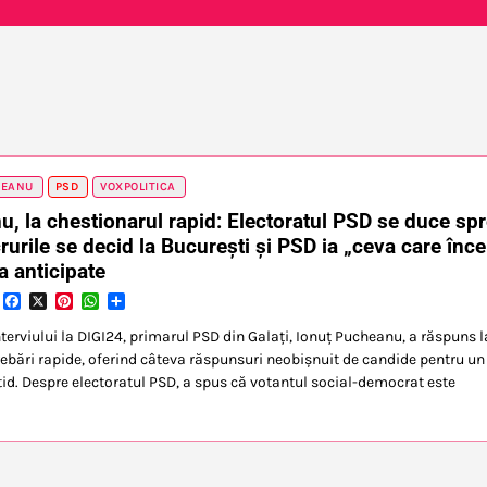
HEANU
PSD
VOXPOLITICA
, la chestionarul rapid: Electoratul PSD se duce sp
rurile se decid la București și PSD ia „ceva care înc
a anticipate
Facebook
X
Pinterest
WhatsApp
Partajează
nterviului la DIGI24, primarul PSD din Galați, Ionuț Pucheanu, a răspuns l
trebări rapide, oferind câteva răspunsuri neobișnuit de candide pentru un
rtid. Despre electoratul PSD, a spus că votantul social-democrat este