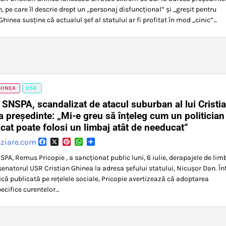
 pe care îl descrie drept un „personaj disfuncțional” și „greșit pentru
inea susține că actualul șef al statului ar fi profitat în mod „cinic”…
HINEA
USR
 SNSPA, scandalizat de atacul suburban al lui Cristi
a președinte: „Mi-e greu să înțeleg cum un politician
at poate folosi un limbaj atât de needucat”
Facebook
X
Pinterest
WhatsApp
Partajează
ziare.com
6
SPA, Remus Pricopie , a sancționat public luni, 6 iulie, derapajele de lim
senatorul USR Cristian Ghinea la adresa șefului statului, Nicușor Dan. În
ică publicată pe rețelele sociale, Pricopie avertizează că adoptarea
pecifice curentelor…