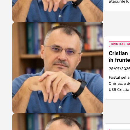
atacurile lu
CRISTIAN G
Cristian
în frunt
29/07/202
Fostul șef 
Chiriac, a d
USR Cristia