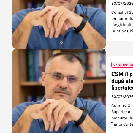
30/07/202
Consiliul S
procurorulu
lângă Înalt
Cristian Gh
CRISTIAN G
CSM îl p
după ata
libertat
30/07/202
Cuprins: Ce
Superior al
procurorulu
Înalta Curte