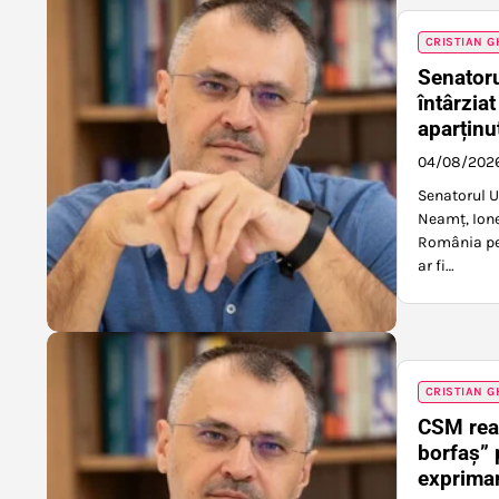
CRISTIAN G
Senatoru
întârzia
aparținut
04/08/202
Senatorul U
Neamț, Ionel
România pe c
ar fi…
CRISTIAN G
CSM reac
borfaș” 
exprima