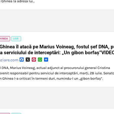
i Ghinea la adresa lui…
HINEA
USR
 Ghinea îl atacă pe Marius Voineag, fostul șef DNA, 
ea serviciului de interceptări: „Un gibon borfaș”VIDE
Facebook
X
Pinterest
WhatsApp
Partajează
ziare.com
6
al DNA, Marius Voineag, actual adjunct al procurorului general Cristina
evenit responsabil pentru serviciul de interceptări, marți, 28 iulie. Senat
n Ghinea l-a criticat în termeni duri, numindu-l un „gibon borfaș”.