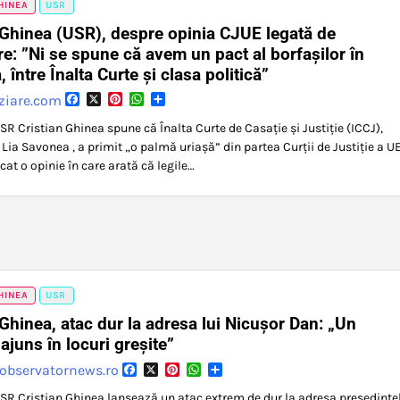
HINEA
USR
 Ghinea (USR), despre opinia CJUE legată de
re: ”Ni se spune că avem un pact al borfașilor în
 între Înalta Curte și clasa politică”
Facebook
X
Pinterest
WhatsApp
Partajează
ziare.com
SR Cristian Ghinea spune că Înalta Curte de Casație și Justiție (ICCJ),
Lia Savonea , a primit „o palmă uriașă” din partea Curții de Justiție a UE
cat o opinie în care arată că legile…
HINEA
USR
 Ghinea, atac dur la adresa lui Nicușor Dan: „Un
 ajuns în locuri greșite”
Facebook
X
Pinterest
WhatsApp
Partajează
observatornews.ro
SR Cristian Ghinea lansează un atac extrem de dur la adresa președinte