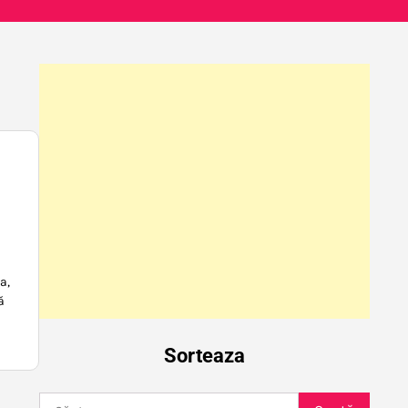
a,
ă
Sorteaza
Caută