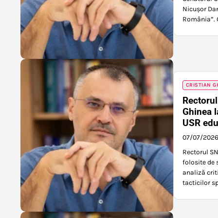
Nicușor Dan,
România”. Gh
CRISTIAN G
Rectorul
Ghinea l
USR educ
07/07/202
Rectorul SN
folosite de 
analiză crit
tacticilor s