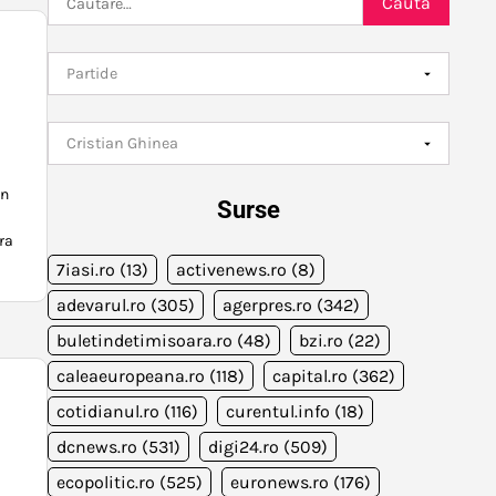
după:
an
Surse
ra
7iasi.ro
(13)
activenews.ro
(8)
adevarul.ro
(305)
agerpres.ro
(342)
buletindetimisoara.ro
(48)
bzi.ro
(22)
caleaeuropeana.ro
(118)
capital.ro
(362)
cotidianul.ro
(116)
curentul.info
(18)
dcnews.ro
(531)
digi24.ro
(509)
ecopolitic.ro
(525)
euronews.ro
(176)