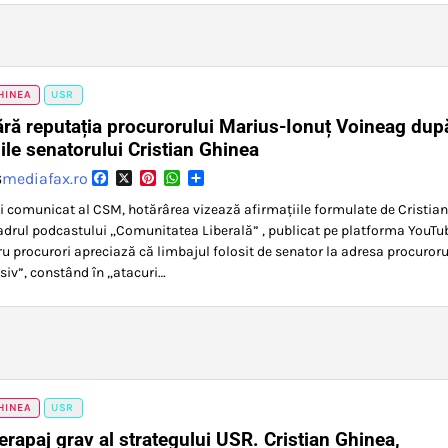
HINEA
USR
ă reputația procurorului Marius-Ionuț Voineag dup
iile senatorului Cristian Ghinea
Facebook
X
Pinterest
WhatsApp
Partajează
mediafax.ro
6
ui comunicat al CSM, hotărârea vizează afirmațiile formulate de Cristian
adrul podcastului „Comunitatea Liberală” , publicat pe platforma YouTu
ru procurori apreciază că limbajul folosit de senator la adresa procuroru
esiv”, constând în „atacuri…
HINEA
USR
rapaj grav al strategului USR. Cristian Ghinea,