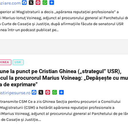
Facebook
X
Pinterest
WhatsApp
Partajează
ziare.com
6
uperior al Magistraturii a decis „apărarea reputației profesionale” a
i Marius-Ionuț Voineag, adjunct al procurorului general al Parchetului d
a Curte de Casație și Justiție, după afirmațiile făcute de senatorul USR
inea într-un podcast publicat pe…
HINEA
USR
une la punct pe Cristian Ghinea („strategul” USR),
cul la procurorul Marius Voineag: „Depășește cu mu
ea de exprimare”
Facebook
X
Pinterest
WhatsApp
Partajează
stiripesurse.ro
6
 transmite CSM Ce a zis Ghinea Secţia pentru procurori a Consiliului
 Magistraturii (CSM) a hotărât apărarea reputaţiei profesionale a
iMarius Voineag, adjunct al procurorului general al Parchetului de pe l
 de Casaţie şi Justiţie.…