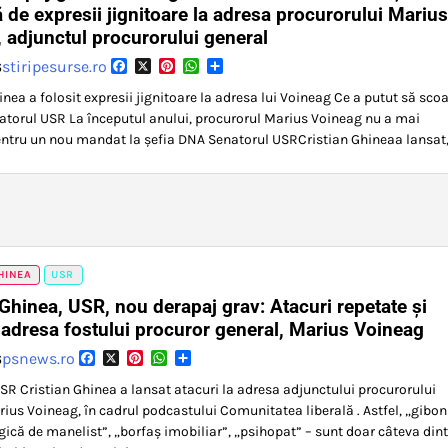
 de expresii jignitoare la adresa procurorului Marius
 adjunctul procurorului general
Facebook
X
Pinterest
WhatsApp
Partajează
stiripesurse.ro
6
nea a folosit expresii jignitoare la adresa lui Voineag Ce a putut să sco
atorul USR La începutul anului, procurorul Marius Voineag nu a mai
ntru un nou mandat la şefia DNA Senatorul USRCristian Ghineaa lansat
HINEA
USR
 Ghinea, USR, nou derapaj grav: Atacuri repetate și
la adresa fostului procuror general, Marius Voineag
Facebook
X
Pinterest
WhatsApp
Partajează
psnews.ro
6
SR Cristian Ghinea a lansat atacuri la adresa adjunctului procurorului
rius Voineag, în cadrul podcastului Comunitatea liberală . Astfel, „gibon
ogică de manelist”, „borfaș imobiliar”, „psihopat” – sunt doar câteva dint