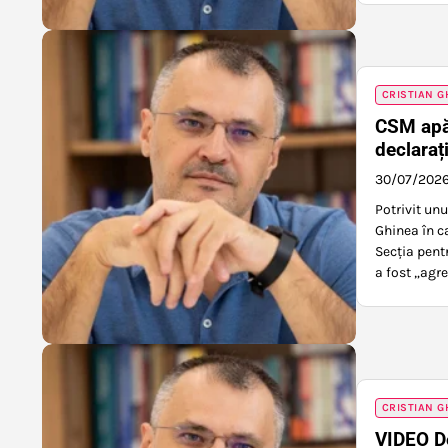
CRISTIAN G
CSM apăr
declaraț
30/07/202
Potrivit un
Ghinea în c
Secția pent
a fost „agr
CRISTIAN G
VIDEO De