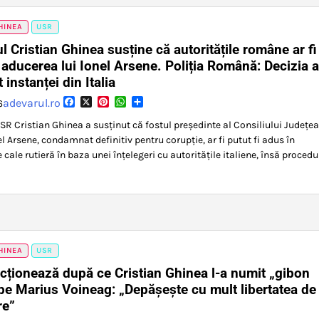
HINEA
USR
l Cristian Ghinea susține că autoritățile române ar fi
t aducerea lui Ionel Arsene. Poliția Română: Decizia a
 instanței din Italia
Facebook
X
Pinterest
WhatsApp
Partajează
adevarul.ro
6
SR Cristian Ghinea a susținut că fostul președinte al Consiliului Județe
 Arsene, condamnat definitiv pentru corupție, ar fi putut fi adus în
ale rutieră în baza unei înțelegeri cu autoritățile italiene, însă procedu
HINEA
USR
ționează după ce Cristian Ghinea l-a numit „gibon
pe Marius Voineag: „Depășește cu mult libertatea de
re”