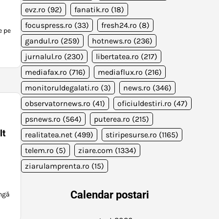
evz.ro
(92)
fanatik.ro
(18)
focuspress.ro
(33)
fresh24.ro
(8)
e pe
gandul.ro
(259)
hotnews.ro
(236)
jurnalul.ro
(230)
libertatea.ro
(217)
mediafax.ro
(716)
mediaflux.ro
(216)
monitoruldegalati.ro
(3)
news.ro
(346)
observatornews.ro
(41)
oficiuldestiri.ro
(47)
psnews.ro
(564)
puterea.ro
(215)
lt
realitatea.net
(499)
stiripesurse.ro
(1165)
telem.ro
(5)
ziare.com
(1334)
ziarulamprenta.ro
(15)
Calendar postari
ângă