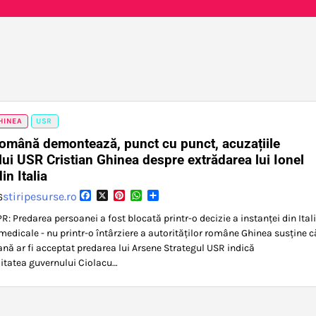
HINEA
USR
Română demontează, punct cu punct, acuzațiile
lui USR Cristian Ghinea despre extrădarea lui Ionel
in Italia
Facebook
X
Pinterest
WhatsApp
Partajează
stiripesurse.ro
6
R: Predarea persoanei a fost blocată printr-o decizie a instanței din Itali
medicale - nu printr-o întârziere a autorităților române Ghinea susține c
iană ar fi acceptat predarea lui Arsene Strategul USR indică
itatea guvernului Ciolacu…