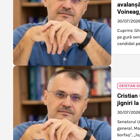
avalanșă
Voineag,
30/07/202
Cuprins: Ghi
pe gură sen
candidat pe
CRISTIAN G
Cristian
jigniri 
30/07/202
Senatorul U
general, Ma
borfaș”, „l