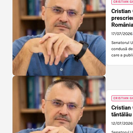
CRISTIAN G
Cristian
prescrie
România,
17/07/2026
Senatorul U
condusă de 
care a publi
CRISTIAN G
Cristian
tăntălău
12/07/2026
Senatorul U