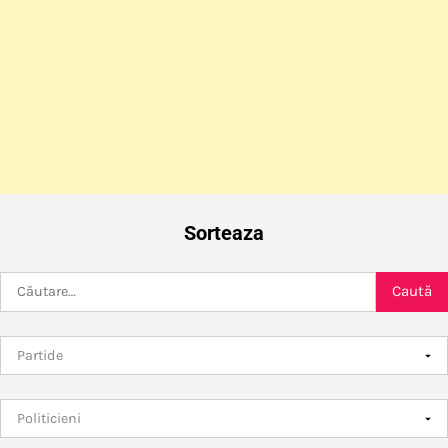
Sorteaza
Caută
după: