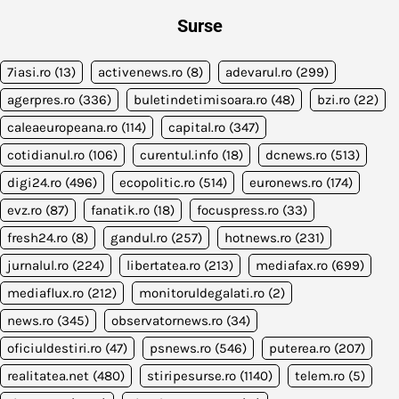
Surse
7iasi.ro
(13)
activenews.ro
(8)
adevarul.ro
(299)
agerpres.ro
(336)
buletindetimisoara.ro
(48)
bzi.ro
(22)
caleaeuropeana.ro
(114)
capital.ro
(347)
cotidianul.ro
(106)
curentul.info
(18)
dcnews.ro
(513)
digi24.ro
(496)
ecopolitic.ro
(514)
euronews.ro
(174)
evz.ro
(87)
fanatik.ro
(18)
focuspress.ro
(33)
fresh24.ro
(8)
gandul.ro
(257)
hotnews.ro
(231)
jurnalul.ro
(224)
libertatea.ro
(213)
mediafax.ro
(699)
mediaflux.ro
(212)
monitoruldegalati.ro
(2)
news.ro
(345)
observatornews.ro
(34)
oficiuldestiri.ro
(47)
psnews.ro
(546)
puterea.ro
(207)
realitatea.net
(480)
stiripesurse.ro
(1140)
telem.ro
(5)