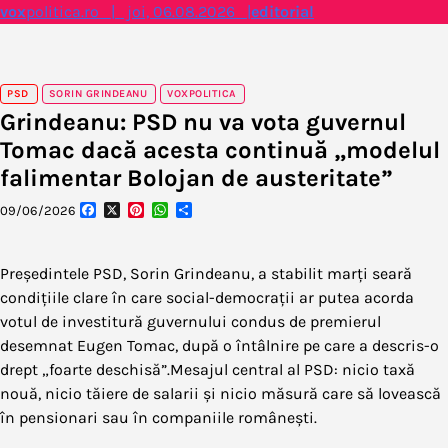
Skip
vox
politica.ro | joi, 06.08.2026 |
editorial
to
content
PSD
SORIN GRINDEANU
VOXPOLITICA
Grindeanu: PSD nu va vota guvernul
Tomac dacă acesta continuă „modelul
falimentar Bolojan de austeritate”
Facebook
X
Pinterest
WhatsApp
Partajează
09/06/2026
Președintele PSD, Sorin Grindeanu, a stabilit marți seară
condițiile clare în care social-democrații ar putea acorda
votul de investitură guvernului condus de premierul
desemnat Eugen Tomac, după o întâlnire pe care a descris-o
drept „foarte deschisă”.Mesajul central al PSD: nicio taxă
nouă, nicio tăiere de salarii și nicio măsură care să lovească
în pensionari sau în companiile românești.