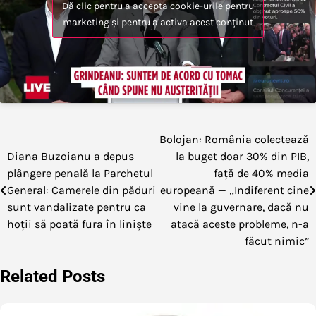
Dă clic pentru a accepta cookie-urile pentru
marketing și pentru a activa acest conținut
Bolojan: România colectează
Navigare
Diana Buzoianu a depus
la buget doar 30% din PIB,
în
plângere penală la Parchetul
față de 40% media
General: Camerele din păduri
europeană — „Indiferent cine
articole
sunt vandalizate pentru ca
vine la guvernare, dacă nu
hoții să poată fura în liniște
atacă aceste probleme, n-a
făcut nimic”
Related Posts