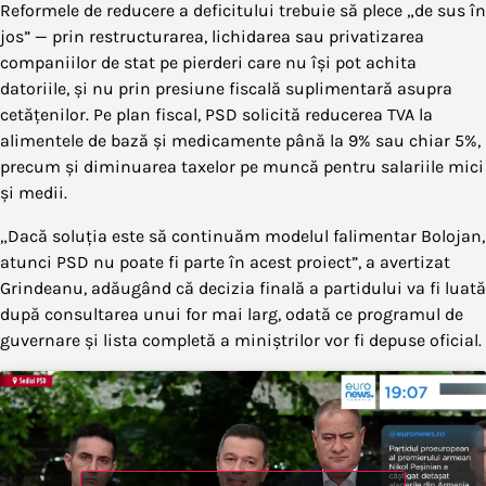
Reformele de reducere a deficitului trebuie să plece „de sus în
jos” — prin restructurarea, lichidarea sau privatizarea
companiilor de stat pe pierderi care nu își pot achita
datoriile, și nu prin presiune fiscală suplimentară asupra
cetățenilor. Pe plan fiscal, PSD solicită reducerea TVA la
alimentele de bază și medicamente până la 9% sau chiar 5%,
precum și diminuarea taxelor pe muncă pentru salariile mici
și medii.
„Dacă soluția este să continuăm modelul falimentar Bolojan,
atunci PSD nu poate fi parte în acest proiect”, a avertizat
Grindeanu, adăugând că decizia finală a partidului va fi luată
după consultarea unui for mai larg, odată ce programul de
guvernare și lista completă a miniștrilor vor fi depuse oficial.