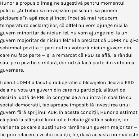
Hunor a propus o imagine sugestivă pentru momentul
politic: „Ar trebui să ne așezăm pe scaun, să punem
picioarele în apă rece și încet-încet să mai reducem
temperatura declarațiilor, că altfel nu vom ajunge nici la
guvern minoritar de niciun fel, nu vom ajunge nici la un
guvern majoritar de niciun fel.” El a precizat că UDMR nu și-a
schimbat poziția — partidul nu votează niciun guvern din
care nu face parte — și a remarcat că PSD se află, la rândul
său, pe o poziție similară, dorind să facă parte din viitoarea
guvernare.
Liderul UDMR a făcut o radiografie a blocajelor: decizia PSD
de a nu vota un guvern din care nu participă, alături de
decizia luată de PNL în congres de a nu intra în coaliție cu
social-democrații, fac aproape imposibilă investirea unui
guvern fără sprijinul AUR. În aceste condiții, Hunor a estimat
că până la sfârșitul lunii iulie trebuie găsită o soluție, iar
varianta pe care a susținut-o rămâne un guvern majoritar —
fie prin refacerea vechii coaliții, fie, dacă aceasta nu mai este