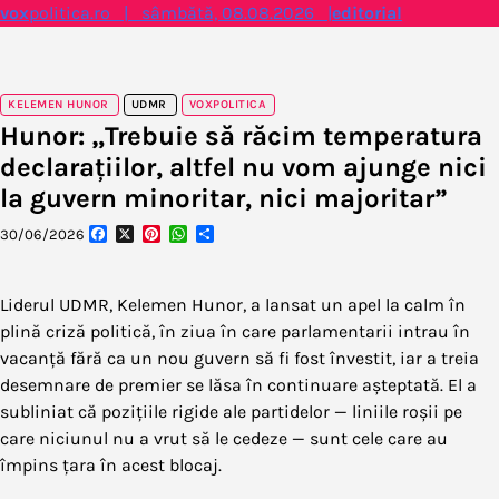
Skip
vox
politica.ro | sâmbătă, 08.08.2026 |
editorial
to
content
KELEMEN HUNOR
UDMR
VOXPOLITICA
Hunor: „Trebuie să răcim temperatura
declarațiilor, altfel nu vom ajunge nici
la guvern minoritar, nici majoritar”
Facebook
X
Pinterest
WhatsApp
Partajează
30/06/2026
Liderul UDMR, Kelemen Hunor, a lansat un apel la calm în
plină criză politică, în ziua în care parlamentarii intrau în
vacanță fără ca un nou guvern să fi fost învestit, iar a treia
desemnare de premier se lăsa în continuare așteptată. El a
subliniat că pozițiile rigide ale partidelor — liniile roșii pe
care niciunul nu a vrut să le cedeze — sunt cele care au
împins țara în acest blocaj.