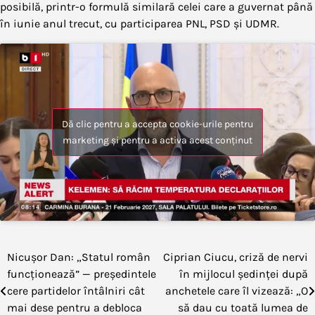
posibilă, printr-o formulă similară celei care a guvernat până
în iunie anul trecut, cu participarea PNL, PSD și UDMR.
Dă clic pentru a accepta cookie-urile pentru
marketing și pentru a activa acest conținut
Nicușor Dan: „Statul român
Ciprian Ciucu, criză de nervi
Navigare
funcționează” — președintele
în mijlocul ședinței după
în
cere partidelor întâlniri cât
anchetele care îl vizează: „O
mai dese pentru a debloca
să dau cu toată lumea de
articole