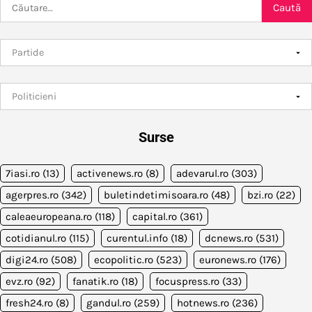
Caută
după:
Surse
7iasi.ro
(13)
activenews.ro
(8)
adevarul.ro
(303)
agerpres.ro
(342)
buletindetimisoara.ro
(48)
bzi.ro
(22)
caleaeuropeana.ro
(118)
capital.ro
(361)
cotidianul.ro
(115)
curentul.info
(18)
dcnews.ro
(531)
digi24.ro
(508)
ecopolitic.ro
(523)
euronews.ro
(176)
evz.ro
(92)
fanatik.ro
(18)
focuspress.ro
(33)
fresh24.ro
(8)
gandul.ro
(259)
hotnews.ro
(236)