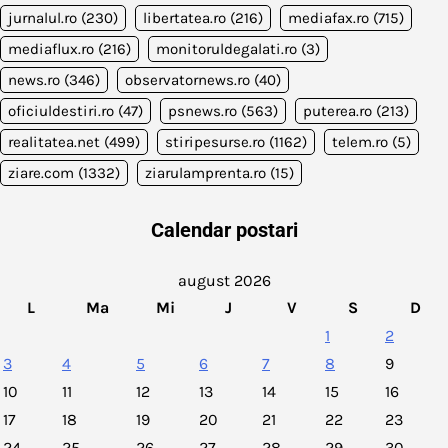
jurnalul.ro
(230)
libertatea.ro
(216)
mediafax.ro
(715)
mediaflux.ro
(216)
monitoruldegalati.ro
(3)
news.ro
(346)
observatornews.ro
(40)
oficiuldestiri.ro
(47)
psnews.ro
(563)
puterea.ro
(213)
realitatea.net
(499)
stiripesurse.ro
(1162)
telem.ro
(5)
ziare.com
(1332)
ziarulamprenta.ro
(15)
Calendar postari
august 2026
L
Ma
Mi
J
V
S
D
1
2
3
4
5
6
7
8
9
10
11
12
13
14
15
16
17
18
19
20
21
22
23
24
25
26
27
28
29
30