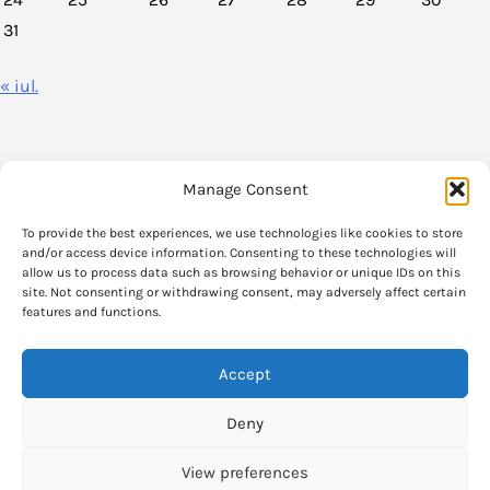
31
« iul.
Manage Consent
VoxPolitica.ro este un agregator de stiri legate de viata politica din
To provide the best experiences, we use technologies like cookies to store
Romania.
and/or access device information. Consenting to these technologies will
allow us to process data such as browsing behavior or unique IDs on this
site. Not consenting or withdrawing consent, may adversely affect certain
Informatia care se gaseste pe VoxPolitica.ro si parerile exprimate in aceste
features and functions.
articole apartin strict autorilor originali.
Accept
Verificati sursele originale pentru informatia completa.
Deny
Articolele publicate fac uz de politicate de "fair use" si stirile au legaturi
spre paginiile oficiale.
View preferences