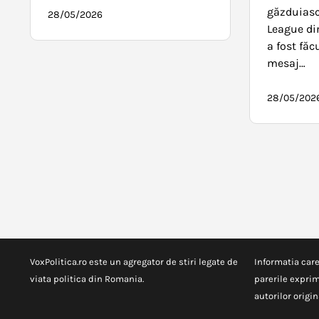
găzduiasc
28/05/2026
League di
a fost făc
mesaj…
28/05/202
VoxPolitica.ro este un agregator de stiri legate de
Informatia care
viata politica din Romania.
parerile exprim
autorilor origina