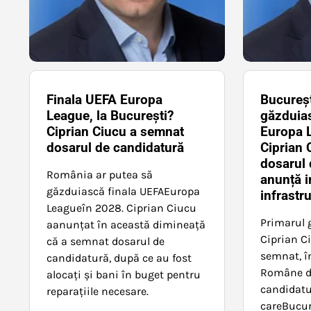
Finala UEFA Europa
Bucureșt
League, la București?
găzduias
Ciprian Ciucu a semnat
Europa 
dosarul de candidatură
Ciprian 
dosarul 
România ar putea să
anunță in
găzduiască finala UEFAEuropa
infrastr
Leagueîn 2028. Ciprian Ciucu
Primarul g
aanunțat în această dimineață
Ciprian C
că a semnat dosarul de
semnat, în
candidatură, după ce au fost
Române de
alocaţi și bani în buget pentru
candidatu
reparaţiile necesare.
careBucur