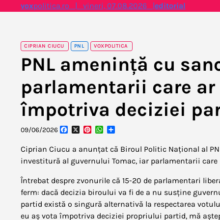
Skip
vox
politica.ro | vineri, 07.08.2026 |
editorial
to
content
CIPRIAN CIUCU
PNL
VOXPOLITICA
PNL amenință cu sanc
parlamentarii care ar
împotriva deciziei par
Facebook
X
Pinterest
WhatsApp
Partajează
09/06/2026
Ciprian Ciucu a anunțat că Biroul Politic Național al PNL
investitură al guvernului Tomac, iar parlamentarii care 
Întrebat despre zvonurile că 15-20 de parlamentari libera
ferm: dacă decizia biroului va fi de a nu susține guvernul
partid există o singură alternativă la respectarea votul
eu aș vota împotriva deciziei propriului partid, mă aște