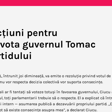
țiuni pentru
 vota guvernul Tomac
tidului
, întrunit joi dimineață, va emite o rezoluție privind votul de
nu vor respecta decizia colectivă vor suporta consecințe.
li ar fi tentați să voteze totuși în favoarea guvernului, Ciucu 
, toți parlamentarii trebuie să o respecte. El a explicat că înt
ui intern — asumarea publică a dezavuării propriului partid. 
pt să existe consecințe asupra mea”, a declarat Ciucu.