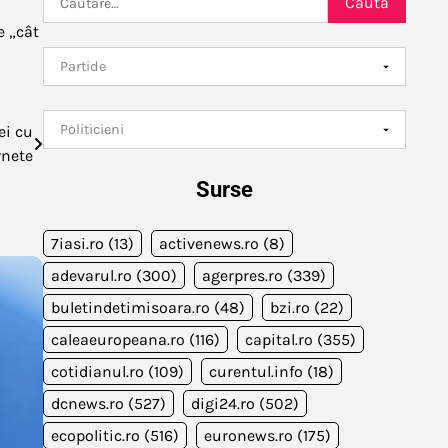
după:
e „cât
ei cu
rnete
Surse
7iasi.ro
(13)
activenews.ro
(8)
adevarul.ro
(300)
agerpres.ro
(339)
buletindetimisoara.ro
(48)
bzi.ro
(22)
caleaeuropeana.ro
(116)
capital.ro
(355)
cotidianul.ro
(109)
curentul.info
(18)
dcnews.ro
(527)
digi24.ro
(502)
ecopolitic.ro
(516)
euronews.ro
(175)