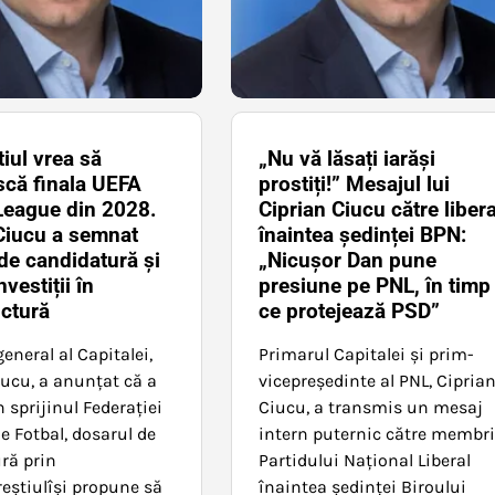
iul vrea să
„Nu vă lăsați iarăși
că finala UEFA
prostiți!” Mesajul lui
League din 2028.
Ciprian Ciucu către libera
Ciucu a semnat
înaintea ședinței BPN:
de candidatură și
„Nicușor Dan pune
vestiții în
presiune pe PNL, în timp
uctură
ce protejează PSD”
eneral al Capitalei,
Primarul Capitalei și prim-
iucu, a anunțat că a
vicepreședinte al PNL, Cipria
 sprijinul Federației
Ciucu, a transmis un mesaj
 Fotbal, dosarul de
intern puternic către membri
ră prin
Partidului Național Liberal
eștiulîși propune să
înaintea ședinței Biroului