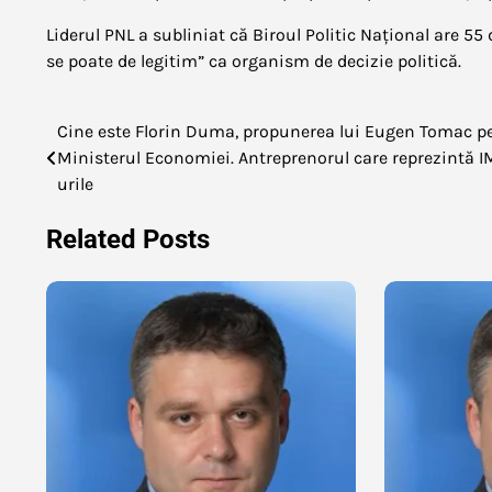
Liderul PNL a subliniat că Biroul Politic Național are 55 
se poate de legitim” ca organism de decizie politică.
Cine este Florin Duma, propunerea lui Eugen Tomac p
Navigare
Ministerul Economiei. Antreprenorul care reprezintă 
în
urile
articole
Related Posts