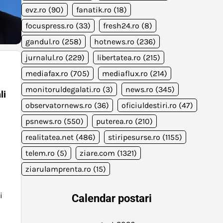
evz.ro
(90)
fanatik.ro
(18)
focuspress.ro
(33)
fresh24.ro
(8)
gandul.ro
(258)
hotnews.ro
(236)
jurnalul.ro
(229)
libertatea.ro
(215)
mediafax.ro
(705)
mediaflux.ro
(214)
monitoruldegalati.ro
(3)
news.ro
(345)
li
observatornews.ro
(36)
oficiuldestiri.ro
(47)
psnews.ro
(550)
puterea.ro
(210)
realitatea.net
(486)
stiripesurse.ro
(1155)
telem.ro
(5)
ziare.com
(1321)
ziarulamprenta.ro
(15)
n
i
Calendar postari