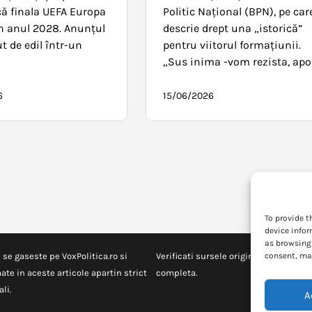
ă finala UEFA Europa
Politic Național (BPN), pe car
n anul 2028. Anunțul
descrie drept una „istorică”
ut de edil într-un
pentru viitorul formațiunii.
„Sus inima -vom rezista, apo
6
15/06/2026
To provide t
device infor
as browsing 
 se gaseste pe VoxPolitica.ro si
Verificati sursele originale pentru in
consent, may
ate in aceste articole apartin strict
completa.
li.
A