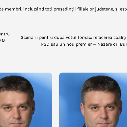
de membri, incluzând toți președinții filialelor județene, și est
entru
Scenarii pentru după votul Tomac: refacerea coaliți
IMM-
PSD sau un nou premier — Nazare ori Bu