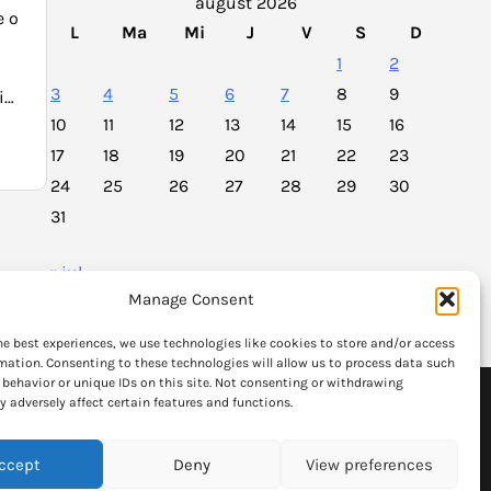
august 2026
e o
L
Ma
Mi
J
V
S
D
1
2
3
4
5
6
7
8
9
i…
10
11
12
13
14
15
16
17
18
19
20
21
22
23
24
25
26
27
28
29
30
31
« iul.
Manage Consent
he best experiences, we use technologies like cookies to store and/or access
mation. Consenting to these technologies will allow us to process data such
behavior or unique IDs on this site. Not consenting or withdrawing
formatia
 adversely affect certain features and functions.
Articolele publicate fac uz de politicate de "fair use"
si stirile au legaturi spre paginiile oficiale.
ccept
Deny
View preferences