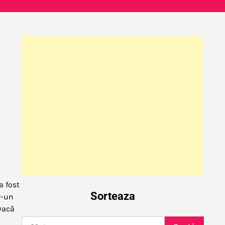
a fost
Sorteaza
r-un
„Dacă
Caută