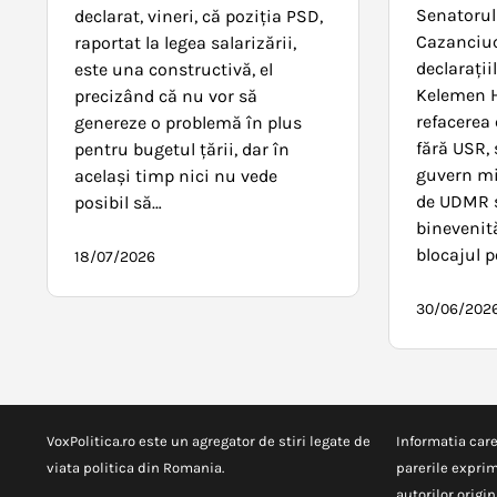
Senatorul
declarat, vineri, că poziţia PSD,
Cazanciu
raportat la legea salarizării,
declarați
este una constructivă, el
Kelemen H
precizând că nu vor să
refacerea 
genereze o problemă în plus
fără USR,
pentru bugetul ţării, dar în
guvern mi
acelaşi timp nici nu vede
de UDMR și
posibil să…
binevenită
blocajul po
18/07/2026
30/06/202
VoxPolitica.ro este un agregator de stiri legate de
Informatia care
viata politica din Romania.
parerile exprim
autorilor origina