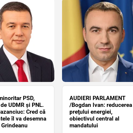
inoritar PSD,
AUDIERI PARLAMENT
t de UDMR și PNL.
/Bogdan Ivan: reducerea
azanciuc: Cred că
preţului energiei,
tele îl va desemna
obiectivul central al
n Grindeanu
mandatului