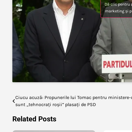
Dă clic pentru 
marketing și p
Ciucu acuză: Propunerile lui Tomac pentru ministere-
Navigare
sunt „tehnocrați roșii” plasați de PSD
în
Related Posts
articole