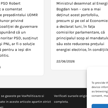
 PSD Robert
Ministrul desemnat al Energi
c a comentat
Bogdan Ivan – care a mai
ile președintelui UDMR
deţinut acest portofoliu,
unor privind
precum şi pe cel al Economiei
coaliției de guvernare
a declarat luni, în faţa
 spunând că un
comisiilor parlamentare, că
noritar PSD, susținut
principalul scop al mandatul
 PNL, ar fi o soluție
său este reducerea preţului
 pentru a ieși din
energiei electrice, în condiţii
litic.
22/06/2026
6
To provide t
device infor
as browsing 
consent, may
 se gaseste pe VoxPolitica.ro si
Verificati sursele originale pentru in
ate in aceste articole apartin strict
completa.
li.