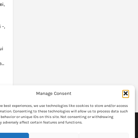
ei,
 -,
ui
le…
Manage Consent
he best experiences, we use technologies like cookies to store and/or access
mation. Consenting to these technologies will allow us to process data such
behavior or unique IDs on this site. Not consenting or withdrawing
 adversely affect certain features and functions.
formatia
Articolele publicate fac uz de politicate de "fair use"
si stirile au legaturi spre paginiile oficiale.