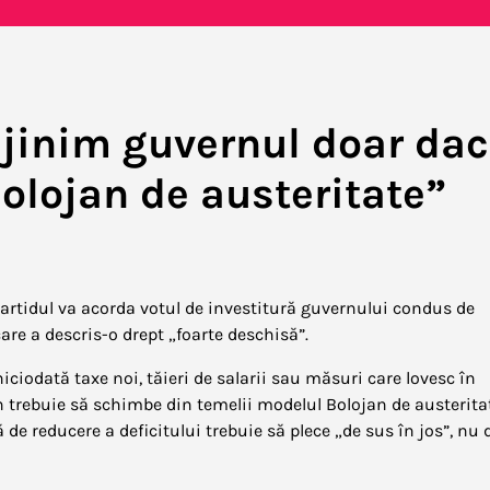
ijinim guvernul doar da
olojan de austeritate”
partidul va acorda votul de investitură guvernului condus de
re a descris-o drept „foarte deschisă”.
ciodată taxe noi, tăieri de salarii sau măsuri care lovesc în
 trebuie să schimbe din temelii modelul Bolojan de austeritat
de reducere a deficitului trebuie să plece „de sus în jos”, nu 