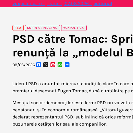
Skip
vox
politica.ro | vineri, 07.08.2026 |
editorial
to
content
PSD
SORIN GRINDEANU
VOXPOLITICA
PSD către Tomac: Spr
renunță la „modelul B
Facebook
X
Pinterest
WhatsApp
Partajează
09/06/2026
Liderul PSD a anunțat miercuri condițiile clare în care 
premierul desemnat Eugen Tomac, după o întâlnire pe ca
Mesajul social-democraților este ferm: PSD nu va vota ni
pensionari și în economia românească. „Viitorul guvern
declarat reprezentantul PSD, subliniind că orice reformă 
buzunarele cetățenilor sau ale companiilor.