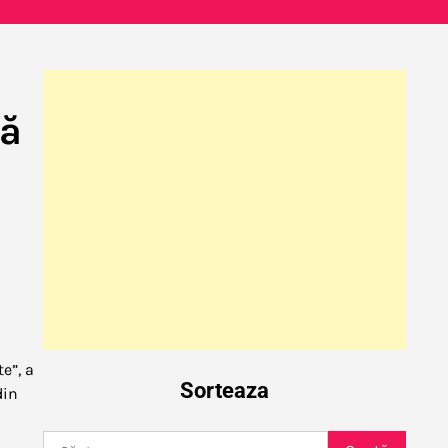
că
e”, a
Sorteaza
din
Caută