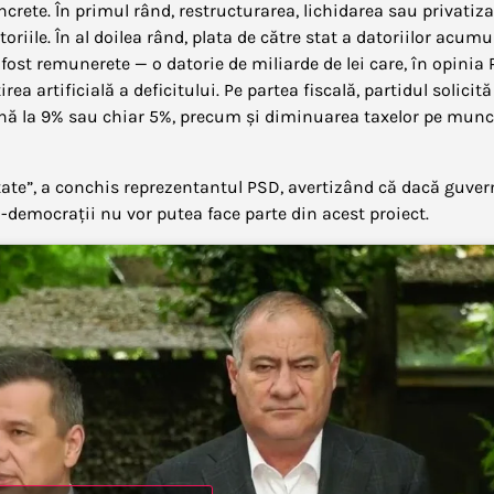
rete. În primul rând, restructurarea, lichidarea sau privatiz
oriile. În al doilea rând, plata de către stat a datoriilor acumu
 fost remunerete — o datorie de miliarde de lei care, în opinia 
 artificială a deficitului. Pe partea fiscală, partidul solicită
nă la 9% sau chiar 5%, precum și diminuarea taxelor pe munc
tate”, a conchis reprezentantul PSD, avertizând că dacă guver
democrații nu vor putea face parte din acest proiect.