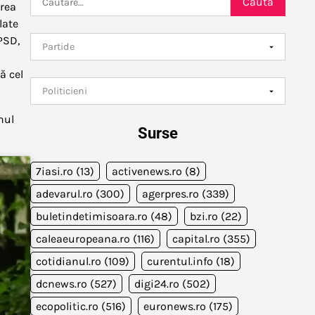
area
după:
late
PSD,
ă cel
nul
Surse
7iasi.ro
(13)
activenews.ro
(8)
adevarul.ro
(300)
agerpres.ro
(339)
buletindetimisoara.ro
(48)
bzi.ro
(22)
caleaeuropeana.ro
(116)
capital.ro
(355)
cotidianul.ro
(109)
curentul.info
(18)
dcnews.ro
(527)
digi24.ro
(502)
ecopolitic.ro
(516)
euronews.ro
(175)