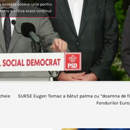
a accepta cookie-urile pentru
entru a activa acest conținut
cheie
SURSE Eugen Tomac a bătut palma cu ”doamna de fi
Fondurilor Eur