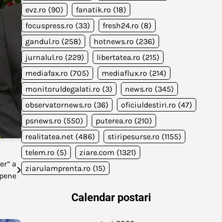
evz.ro
(90)
fanatik.ro
(18)
focuspress.ro
(33)
fresh24.ro
(8)
gandul.ro
(258)
hotnews.ro
(236)
jurnalul.ro
(229)
libertatea.ro
(215)
mediafax.ro
(705)
mediaflux.ro
(214)
monitoruldegalati.ro
(3)
news.ro
(345)
observatornews.ro
(36)
oficiuldestiri.ro
(47)
psnews.ro
(550)
puterea.ro
(210)
realitatea.net
(486)
stiripesurse.ro
(1155)
telem.ro
(5)
ziare.com
(1321)
er” a
ziarulamprenta.ro
(15)
opene
Calendar postari