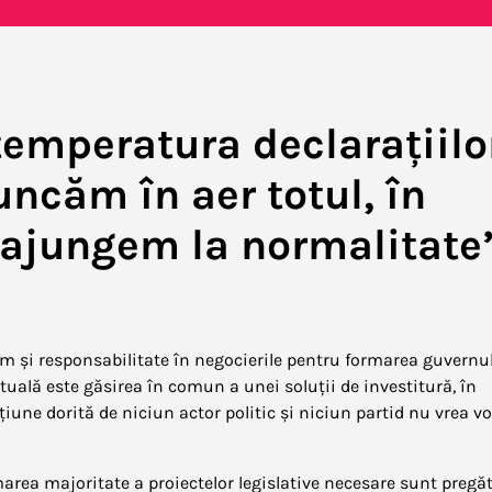
emperatura declarațiilo
ncăm în aer totul, în
ă ajungem la normalitate
m și responsabilitate în negocierile pentru formarea guvernul
ctuală este găsirea în comun a unei soluții de investitură, în
țiune dorită de niciun actor politic și niciun partid nu vrea vo
marea majoritate a proiectelor legislative necesare sunt pregăt