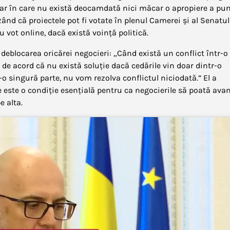
osar în care nu există deocamdată nici măcar o apropiere a pun
izând că proiectele pot fi votate în plenul Camerei și al Senatul
u vot online, dacă există voință politică.
deblocarea oricărei negocieri: „Când există un conflict într-o
m de acord că nu există soluție dacă cedările vin doar dintr-o
o singură parte, nu vom rezolva conflictul niciodată.” El a
e este o condiție esențială pentru ca negocierile să poată ava
e alta.