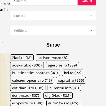
ctelor
după:
ui în
nsa,
Surse
7iasi.ro
(13)
activenews.ro
(8)
adevarul.ro
(300)
agerpres.ro
(339)
buletindetimisoara.ro
(48)
bzi.ro
(22)
caleaeuropeana.ro
(116)
capital.ro
(355)
cotidianul.ro
(109)
curentul.info
(18)
dcnews.ro
(527)
digi24.ro
(502)
ecopolitic.ro
(516)
euronews.ro
(175)