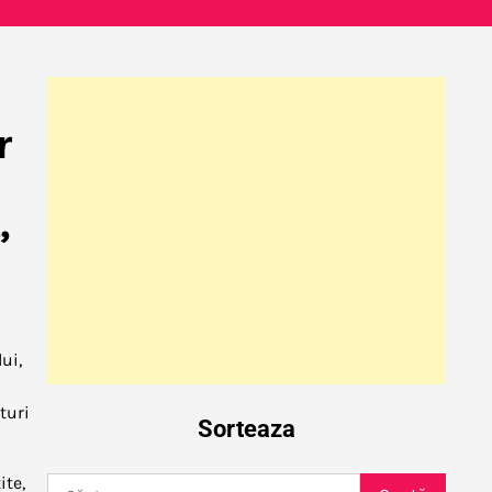
r
”
ui,
turi
Sorteaza
ite,
Caută