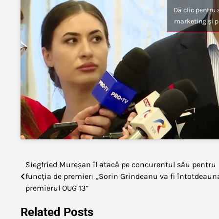
Dă clic pentru 
marketing și p
Siegfried Mureșan îl atacă pe concurentul său pentru
Navigare
funcția de premier: „Sorin Grindeanu va fi întotdeaun
în
premierul OUG 13”
articole
Related Posts