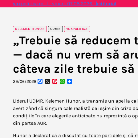
Skip
vox
politica.ro | vineri, 07.08.2026 |
editorial
to
content
KELEMEN HUNOR
UDMR
VOXPOLITICA
„Trebuie să reducem t
— dacă nu vrem să aru
câteva zile trebuie s
Facebook
X
Pinterest
WhatsApp
Partajează
29/06/2026
Liderul UDMR, Kelemen Hunor, a transmis un apel la cal
avertizând că singura cale realistă de ieșire din criza a
condițiile în care alegerile anticipate nu reprezintă o op
din partea AUR.
Hunor a declarat că a discutat cu toate partidele și că 