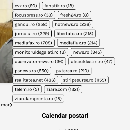
evz.ro
(90)
fanatik.ro
(18)
focuspress.ro
(33)
fresh24.ro
(8)
gandul.ro
(258)
hotnews.ro
(236)
jurnalul.ro
(229)
libertatea.ro
(215)
mediafax.ro
(705)
mediaflux.ro
(214)
monitoruldegalati.ro
(3)
news.ro
(345)
observatornews.ro
(36)
oficiuldestiri.ro
(47)
psnews.ro
(550)
puterea.ro
(210)
realitatea.net
(486)
stiripesurse.ro
(1155)
telem.ro
(5)
ziare.com
(1321)
ziarulamprenta.ro
(15)
rimar
Calendar postari