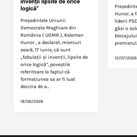
invenții lipsite de orice
Președint
logică”
Hunor, a f
Președintele Uniunii
liderii PS
Democrate Maghiare din
găsi o sol
România ( UDMR ), Kelemen
blocajulu
Hunor , a declarat, miercuri
premierul
seară, 17 iunie, că sunt
„fabulații și invenții, lipsite de
12/07/2026
orice logică”, poveștile
referitoare la faptul că
formațiunea sa ar fi luat
decizia de a…
18/06/2026