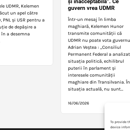
și inacceptabilă”. Ce
ele UDMR, Kelemen
guvern vrea UDMR
ăcut un apel către
Într-un mesaj în limba
D, PNL și USR pentru a
maghiară, Kelemen Hunor
uție de depășire a
transmite comunității că
i în a desemna
UDMR nu poate vota guvernu
.
Adrian Veștea : „Consiliul
Permanent Federal a analiza
situația politică, echilibrul
puterii în parlament și
interesele comunității
maghiare din Transilvania. Î
situația actuală, nu sunt…
16/06/2026
To provide t
device infor