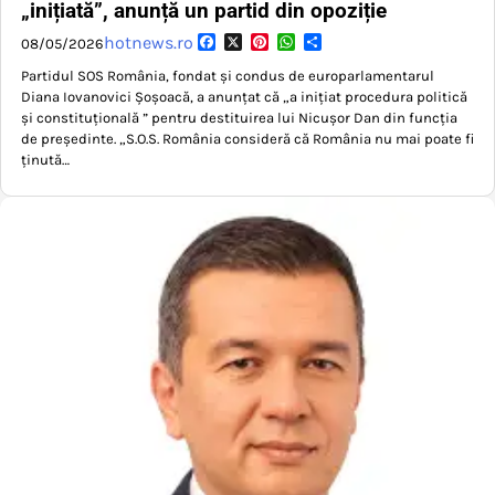
„inițiată”, anunță un partid din opoziție
Facebook
X
Pinterest
WhatsApp
Partajează
hotnews.ro
08/05/2026
Partidul SOS România, fondat și condus de europarlamentarul
Diana Iovanovici Șoșoacă, a anunțat că „a inițiat procedura politică
și constituțională ” pentru destituirea lui Nicușor Dan din funcția
de președinte. „S.O.S. România consideră că România nu mai poate fi
ținută…