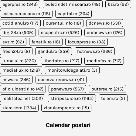
agerpres.ro
(343)
buletindetimisoara.ro
(48)
bzi.ro
(22)
caleaeuropeana.ro
(118)
capital.ro
(364)
cotidianul.ro
(117)
curentul.info
(18)
dcnews.ro
(531)
digi24.ro
(509)
ecopolitic.ro
(526)
euronews.ro
(176)
evz.ro
(92)
fanatik.ro
(18)
focuspress.ro
(33)
fresh24.ro
(8)
gandul.ro
(259)
hotnews.ro
(236)
jurnalul.ro
(230)
libertatea.ro
(217)
mediafax.ro
(717)
mediaflux.ro
(216)
monitoruldegalati.ro
(3)
news.ro
(346)
observatornews.ro
(41)
oficiuldestiri.ro
(47)
psnews.ro
(567)
puterea.ro
(215)
realitatea.net
(502)
stiripesurse.ro
(1165)
telem.ro
(5)
ziare.com
(1334)
ziarulamprenta.ro
(15)
Calendar postari