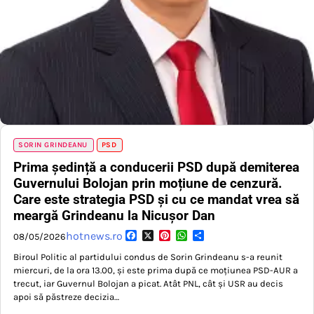
SORIN GRINDEANU
PSD
Prima ședință a conducerii PSD după demiterea
Guvernului Bolojan prin moțiune de cenzură.
Care este strategia PSD și cu ce mandat vrea să
meargă Grindeanu la Nicușor Dan
Facebook
X
Pinterest
WhatsApp
Partajează
hotnews.ro
08/05/2026
Biroul Politic al partidului condus de Sorin Grindeanu s-a reunit
miercuri, de la ora 13.00, și este prima după ce moțiunea PSD-AUR a
trecut, iar Guvernul Bolojan a picat. Atât PNL, cât și USR au decis
apoi să păstreze decizia…