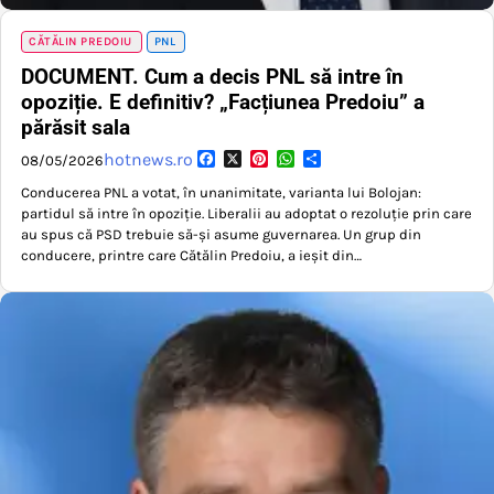
CĂTĂLIN PREDOIU
PNL
DOCUMENT. Cum a decis PNL să intre în
opoziție. E definitiv? „Facțiunea Predoiu” a
părăsit sala
Facebook
X
Pinterest
WhatsApp
Partajează
hotnews.ro
08/05/2026
Conducerea PNL a votat, în unanimitate, varianta lui Bolojan:
partidul să intre în opoziție. Liberalii au adoptat o rezoluție prin care
au spus că PSD trebuie să-și asume guvernarea. Un grup din
conducere, printre care Cătălin Predoiu, a ieșit din…