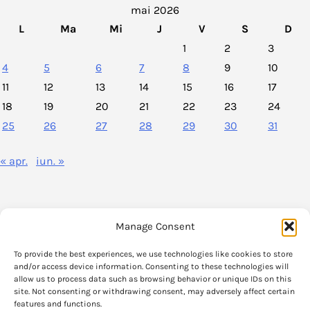
mai 2026
L
Ma
Mi
J
V
S
D
1
2
3
4
5
6
7
8
9
10
11
12
13
14
15
16
17
18
19
20
21
22
23
24
25
26
27
28
29
30
31
« apr.
iun. »
Manage Consent
VoxPolitica.ro este un agregator de stiri legate de viata politica din
To provide the best experiences, we use technologies like cookies to store
Romania.
and/or access device information. Consenting to these technologies will
allow us to process data such as browsing behavior or unique IDs on this
site. Not consenting or withdrawing consent, may adversely affect certain
Informatia care se gaseste pe VoxPolitica.ro si parerile exprimate in aceste
features and functions.
articole apartin strict autorilor originali.