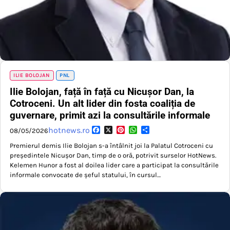
ILIE BOLOJAN
PNL
Ilie Bolojan, față în față cu Nicușor Dan, la
Cotroceni. Un alt lider din fosta coaliția de
guvernare, primit azi la consultările informale
Facebook
X
Pinterest
WhatsApp
Partajează
hotnews.ro
08/05/2026
Premierul demis Ilie Bolojan s-a întâlnit joi la Palatul Cotroceni cu
președintele Nicușor Dan, timp de o oră, potrivit surselor HotNews.
Kelemen Hunor a fost al doilea lider care a participat la consultările
informale convocate de șeful statului, în cursul…