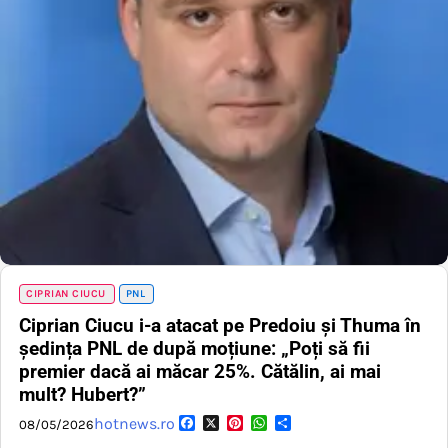
CIPRIAN CIUCU
PNL
Ciprian Ciucu i-a atacat pe Predoiu și Thuma în
ședința PNL de după moțiune: „Poți să fii
premier dacă ai măcar 25%. Cătălin, ai mai
mult? Hubert?”
Facebook
X
Pinterest
WhatsApp
Partajează
hotnews.ro
08/05/2026