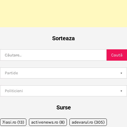
Sorteaza
Caută
după:
Surse
7iasi.ro
(13)
activenews.ro
(8)
adevarul.ro
(305)