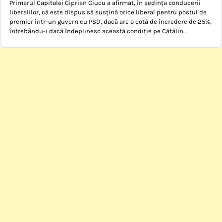
Primarul Capitalei Ciprian Ciucu a afirmat, în ședința conducerii
liberalilor, că este dispus să susțină orice liberal pentru postul de
premier într-un guvern cu PSD, dacă are o cotă de încredere de 25%,
întrebându-i dacă îndeplinesc această condiție pe Cătălin…