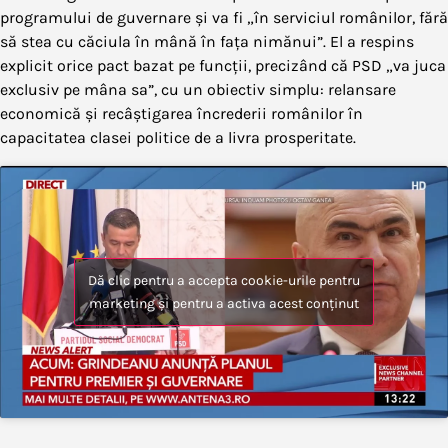
programului de guvernare și va fi „în serviciul românilor, fără
să stea cu căciula în mână în fața nimănui”. El a respins
explicit orice pact bazat pe funcții, precizând că PSD „va juca
exclusiv pe mâna sa”, cu un obiectiv simplu: relansare
economică și recâștigarea încrederii românilor în
capacitatea clasei politice de a livra prosperitate.
Dă clic pentru a accepta cookie-urile pentru
marketing și pentru a activa acest conținut