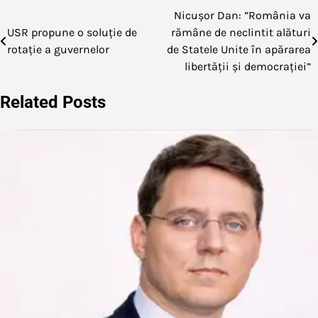
Nicușor Dan: ”România va
Navigare
USR propune o soluție de
rămâne de neclintit alături
în
rotație a guvernelor
de Statele Unite în apărarea
libertății și democrației”
articole
Related Posts