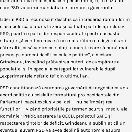
libertate totală în alegerea echipei de miniștri, în cazul în
care PSD va primi mandatul de formare a guvernului.
Liderul PSD a recunoscut deschis că încrederea românilor în
clasa politică a ajuns la zero și că toate partidele, inclusiv
PSD, poartă o parte din responsabilitate pentru această
situație. „A venit vremea să nu mai arătăm cu degetul unii
către alții, ci să venim cu soluții concrete care să pună mai
presus pe oameni decât calculele politice”, a declarat
Grindeanu, invocând prăbușirea puterii de cumpărare a
populației și în special a categoriilor vulnerabile după
„experimentele nefericite” din ultimul an.
PSD condiționează asumarea guvernării de negocierea unui
acord politic cu celelalte formațiuni pro-occidentale din
Parlament, bazat exclusiv pe idei — nu pe împărțirea
funcțiilor — vizând prioritățile pe termen scurt și mediu ale
României: PNRR, aderarea la OECD, proiectul SAFE și
respectarea țintelor de deficit. Grindeanu a subliniat că un
eventual guvern PSD va avea deplină autonomie asupra