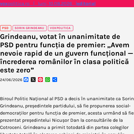
Skip
vox
politica.ro | luni, 10.08.2026 |
editorial
to
content
PSD
SORIN GRINDEANU
VOXPOLITICA
Grindeanu, votat în unanimitate de
PSD pentru funcția de premier: „Avem
nevoie rapid de un guvern funcțional —
încrederea românilor în clasa politică
este zero”
Facebook
X
Pinterest
WhatsApp
Partajează
24/06/2026
Biroul Politic Național al PSD a decis în unanimitate ca Sorin
Grindeanu, președintele partidului, să fie propunerea social-
democraților pentru funcția de premier, acesta urmând să fie
prezentat președintelui Nicușor Dan la consultările de la
Cotroceni. Grindeanu a primit totodată din partea colegilor