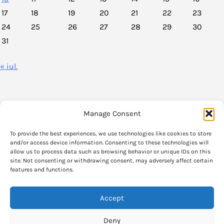
17
18
19
20
21
22
23
24
25
26
27
28
29
30
31
« iul.
Manage Consent
VoxPolitica.ro este un agregator de stiri legate de viata politica din
To provide the best experiences, we use technologies like cookies to store
Romania.
and/or access device information. Consenting to these technologies will
allow us to process data such as browsing behavior or unique IDs on this
site. Not consenting or withdrawing consent, may adversely affect certain
Informatia care se gaseste pe VoxPolitica.ro si parerile exprimate in aceste
features and functions.
articole apartin strict autorilor originali.
Accept
Verificati sursele originale pentru informatia completa.
Deny
Articolele publicate fac uz de politicate de "fair use" si stirile au legaturi