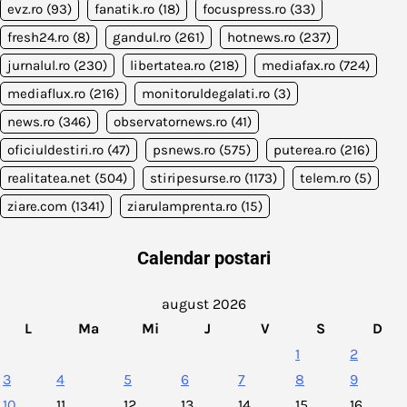
evz.ro
(93)
fanatik.ro
(18)
focuspress.ro
(33)
fresh24.ro
(8)
gandul.ro
(261)
hotnews.ro
(237)
jurnalul.ro
(230)
libertatea.ro
(218)
mediafax.ro
(724)
mediaflux.ro
(216)
monitoruldegalati.ro
(3)
news.ro
(346)
observatornews.ro
(41)
oficiuldestiri.ro
(47)
psnews.ro
(575)
puterea.ro
(216)
realitatea.net
(504)
stiripesurse.ro
(1173)
telem.ro
(5)
ziare.com
(1341)
ziarulamprenta.ro
(15)
Calendar postari
august 2026
L
Ma
Mi
J
V
S
D
1
2
3
4
5
6
7
8
9
10
11
12
13
14
15
16