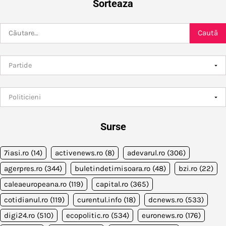
Sorteaza
Caută
după:
Surse
7iasi.ro
(14)
activenews.ro
(8)
adevarul.ro
(306)
agerpres.ro
(344)
buletindetimisoara.ro
(48)
bzi.ro
(22)
caleaeuropeana.ro
(119)
capital.ro
(365)
cotidianul.ro
(119)
curentul.info
(18)
dcnews.ro
(533)
digi24.ro
(510)
ecopolitic.ro
(534)
euronews.ro
(176)