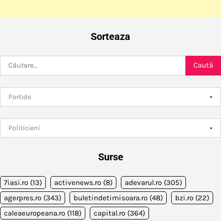
Sorteaza
Caută
după:
Surse
7iasi.ro
(13)
activenews.ro
(8)
adevarul.ro
(305)
agerpres.ro
(343)
buletindetimisoara.ro
(48)
bzi.ro
(22)
caleaeuropeana.ro
(118)
capital.ro
(364)