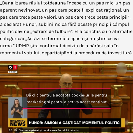
„Banalizarea răului totdeauna începe cu un pas mic, un pas
aparent nevinovat, un pas care poate fi explicat rațional, un
pas care trece peste valori, un pas care trece peste principii”,
a declarat Hunor, subliniind că fără aceste principii câmpul
politic devine „extrem de tulbure”. El a conchis cu o afirmație
categorică: „Astăzi se termină o epocă și nu știm ce va
urma.” UDMR și-a confirmat decizia de a părăsi sala în
momentul votului, neparticipând la procedura de investitură.
Dă clic pentru a accepta cookie-urile pentru
marketing și pentru a activa acest conținut