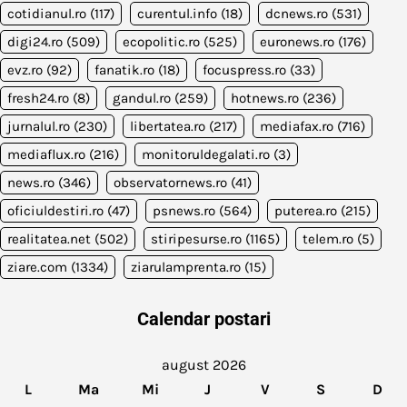
cotidianul.ro
(117)
curentul.info
(18)
dcnews.ro
(531)
digi24.ro
(509)
ecopolitic.ro
(525)
euronews.ro
(176)
evz.ro
(92)
fanatik.ro
(18)
focuspress.ro
(33)
fresh24.ro
(8)
gandul.ro
(259)
hotnews.ro
(236)
jurnalul.ro
(230)
libertatea.ro
(217)
mediafax.ro
(716)
mediaflux.ro
(216)
monitoruldegalati.ro
(3)
news.ro
(346)
observatornews.ro
(41)
oficiuldestiri.ro
(47)
psnews.ro
(564)
puterea.ro
(215)
realitatea.net
(502)
stiripesurse.ro
(1165)
telem.ro
(5)
ziare.com
(1334)
ziarulamprenta.ro
(15)
Calendar postari
august 2026
L
Ma
Mi
J
V
S
D