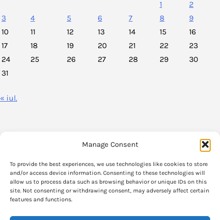
1
2
3
4
5
6
7
8
9
10
11
12
13
14
15
16
17
18
19
20
21
22
23
24
25
26
27
28
29
30
31
« iul.
Manage Consent
VoxPolitica.ro este un agregator de stiri legate de viata politica din
To provide the best experiences, we use technologies like cookies to store
Romania.
and/or access device information. Consenting to these technologies will
allow us to process data such as browsing behavior or unique IDs on this
site. Not consenting or withdrawing consent, may adversely affect certain
Informatia care se gaseste pe VoxPolitica.ro si parerile exprimate in aceste
features and functions.
articole apartin strict autorilor originali.