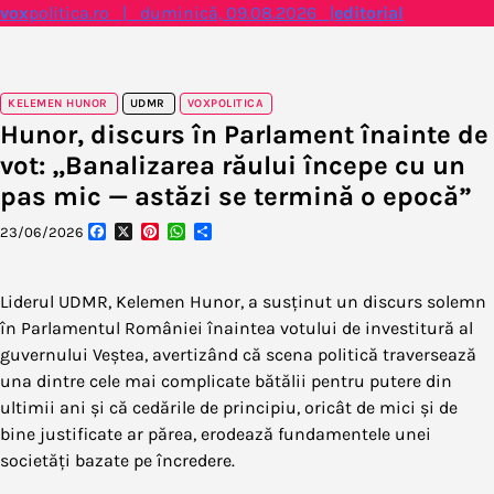
Skip
vox
politica.ro | duminică, 09.08.2026 |
editorial
to
content
KELEMEN HUNOR
UDMR
VOXPOLITICA
Hunor, discurs în Parlament înainte de
vot: „Banalizarea răului începe cu un
pas mic — astăzi se termină o epocă”
Facebook
X
Pinterest
WhatsApp
Partajează
23/06/2026
Liderul UDMR, Kelemen Hunor, a susținut un discurs solemn
în Parlamentul României înaintea votului de investitură al
guvernului Veștea, avertizând că scena politică traversează
una dintre cele mai complicate bătălii pentru putere din
ultimii ani și că cedările de principiu, oricât de mici și de
bine justificate ar părea, erodează fundamentele unei
societăți bazate pe încredere.