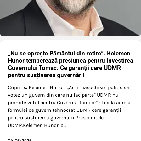
„Nu se oprește Pământul din rotire”. Kelemen
Hunor temperează presiunea pentru învestirea
Guvernului Tomac. Ce garanții cere UDMR
pentru susținerea guvernării
Cuprins: Kelemen Hunor: „Ar fi masochism politic să
votez un guvern din care nu fac parte” UDMR nu
promite votul pentru Guvernul Tomac Critici la adresa
formulei de guvern tehnocrat UDMR cere garanții
pentru susținerea guvernării Președintele
UDMR,Kelemen Hunor, a…
09/06/2026