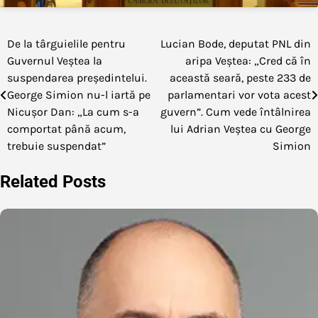
De la târguielile pentru
Lucian Bode, deputat PNL din
Navigare
Guvernul Veștea la
aripa Veștea: „Cred că în
în
suspendarea președintelui.
această seară, peste 233 de
George Simion nu-l iartă pe
parlamentari vor vota acest
articole
Nicușor Dan: „La cum s-a
guvern”. Cum vede întâlnirea
comportat până acum,
lui Adrian Veștea cu George
trebuie suspendat”
Simion
Related Posts