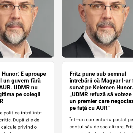
 Hunor: E aproape
Fritz pune sub semnul
l un guvern fără
întrebării că Magyar l-ar 
e AUR. UDMR nu
sunat pe Kelemen Hunor
gitima pe colegii
„UDMR refuză să voteze
UR
un premier care negocia
pe față cu AUR”
e politice intră într-
Într-un comentariu postat p
ritic. După zile de
contul său de socializare, Fri
i calcule privind o