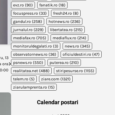
evz.ro
(90)
fanatik.ro
(18)
focuspress.ro
(33)
fresh24.ro
(8)
gandul.ro
(258)
hotnews.ro
(236)
jurnalul.ro
(229)
libertatea.ro
(215)
mediafax.ro
(705)
mediaflux.ro
(214)
monitoruldegalati.ro
(3)
news.ro
(345)
observatornews.ro
(36)
oficiuldestiri.ro
(47)
u, 13
psnews.ro
(550)
puterea.ro
(210)
a ora
10:00
realitatea.net
(488)
stiripesurse.ro
(1155)
telem.ro
(5)
ziare.com
(1321)
ziarulamprenta.ro
(15)
Calendar postari