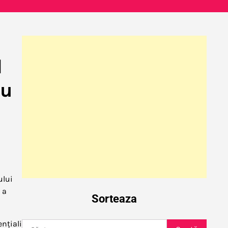
l
cu
l
ului
 a
Sorteaza
ențiali
Caută