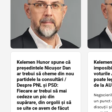
Kelemen Hunor spune că
Kelemen
preşedintele Nicuşor Dan
imposibi
ar trebui să cheme din nou
voturil
partidele la consultări /
poate le
Despre PNL şi PSD:
de la A
Fiecare ar trebui să mai
Negocieril
cedeze un pic din
un punct c
supărare, din orgolii şi să
discuții ș
se uite ce avem de făcut