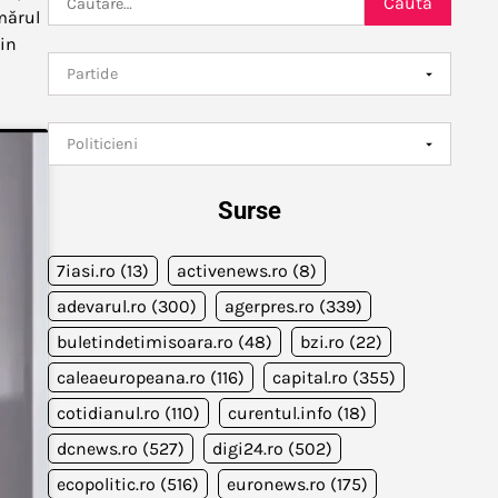
umărul
după:
rin
Surse
7iasi.ro
(13)
activenews.ro
(8)
adevarul.ro
(300)
agerpres.ro
(339)
buletindetimisoara.ro
(48)
bzi.ro
(22)
caleaeuropeana.ro
(116)
capital.ro
(355)
cotidianul.ro
(110)
curentul.info
(18)
dcnews.ro
(527)
digi24.ro
(502)
ecopolitic.ro
(516)
euronews.ro
(175)