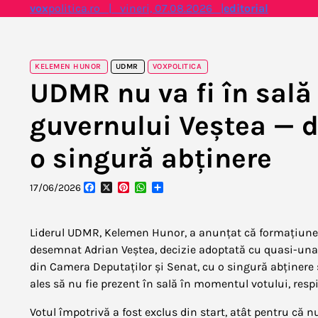
Skip
vox
politica.ro | vineri, 07.08.2026 |
editorial
to
content
KELEMEN HUNOR
UDMR
VOXPOLITICA
UDMR nu va fi în sală 
guvernului Veștea — 
o singură abținere
Facebook
X
Pinterest
WhatsApp
Partajează
17/06/2026
Liderul UDMR, Kelemen Hunor, a anunțat că formațiunea
desemnat Adrian Veștea, decizie adoptată cu quasi-unan
din Camera Deputaților și Senat, cu o singură abținere
ales să nu fie prezent în sală în momentul votului, resp
Votul împotrivă a fost exclus din start, atât pentru că n