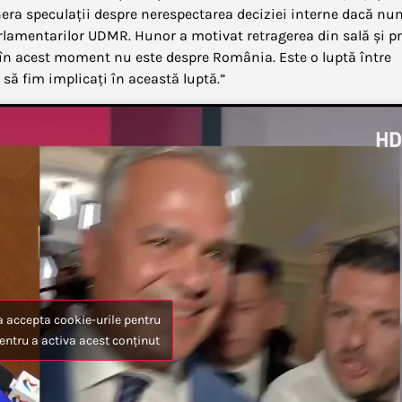
genera speculații despre nerespectarea deciziei interne dacă n
rlamentarilor UDMR. Hunor a motivat retragerea din sală și p
ă în acest moment nu este despre România. Este o luptă între
m să fim implicați în această luptă.”
a accepta cookie-urile pentru
entru a activa acest conținut