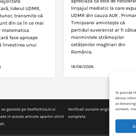
apreciază că este de netolera
majoritate
linșajul mediatic la care exp
ară, liderul UDMR,
UDMR din cauza AUR . Primar
unor, transmite că
Timișoarei amintește că
sunt din ce în ce mai
partidul suveranist ar fi călc
ar matematica
mormintele strămoșilor
ară face aproape
cetățenilor maghiari din
ă învestirea unui
România.
18/06/2026
6
To provide t
device infor
as browsing 
consent, may
 se gaseste pe VoxPolitica.ro si
Verificati sursele originale pentru in
ate in aceste articole apartin strict
completa.
li.
A