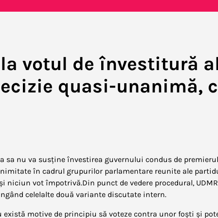
la votul de învestitură a
decizie quasi-unanimă, 
 sa nu va susține învestirea guvernului condus de premieru
imitate în cadrul grupurilor parlamentare reunite ale partid
 și niciun vot împotrivă.Din punct de vedere procedural, UDMR
ingând celelalte două variante discutate intern.
u există motive de principiu să voteze contra unor foști și pot