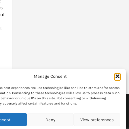
t
us
ul
at
Manage Consent
he best experiences, we use technologies like cookies to store and/or access
mation. Consenting to these technologies will allow us to process data such
behavior or unique IDs on this site. Not consenting or withdrawing
 adversely affect certain features and functions.
formatia
Articolele publicate fac uz de politicate de "fair use"
si stirile au legaturi spre paginiile oficiale.
ccept
Deny
View preferences