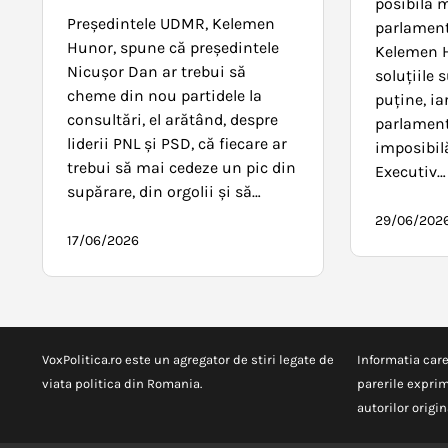
posibilă 
Preşedintele UDMR, Kelemen
parlament
Hunor, spune că preşedintele
Kelemen H
Nicuşor Dan ar trebui să
soluțiile 
cheme din nou partidele la
puține, i
consultări, el arătând, despre
parlament
liderii PNL şi PSD, că fiecare ar
imposibil
trebui să mai cedeze un pic din
Executiv…
supărare, din orgolii şi să…
29/06/202
17/06/2026
VoxPolitica.ro este un agregator de stiri legate de
Informatia care
viata politica din Romania.
parerile exprim
autorilor origina