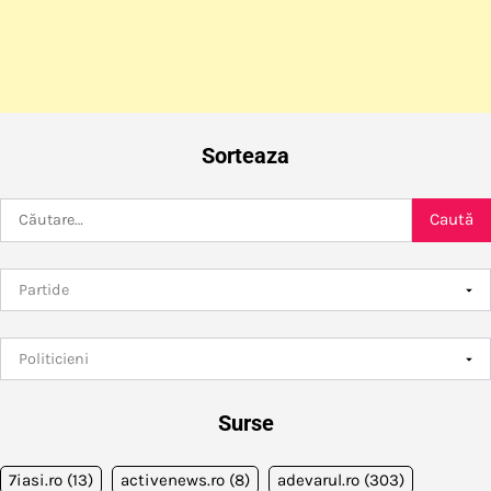
Sorteaza
Caută
după:
Surse
7iasi.ro
(13)
activenews.ro
(8)
adevarul.ro
(303)