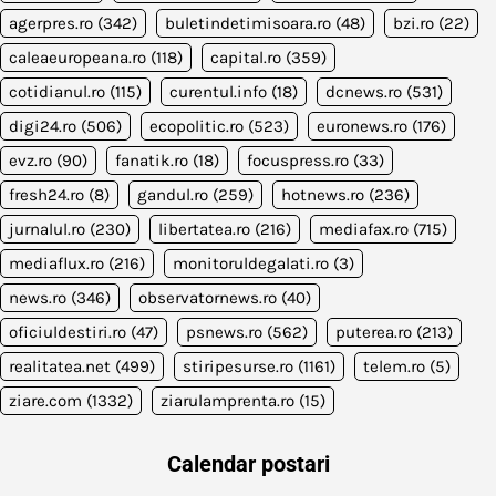
agerpres.ro
(342)
buletindetimisoara.ro
(48)
bzi.ro
(22)
caleaeuropeana.ro
(118)
capital.ro
(359)
cotidianul.ro
(115)
curentul.info
(18)
dcnews.ro
(531)
digi24.ro
(506)
ecopolitic.ro
(523)
euronews.ro
(176)
evz.ro
(90)
fanatik.ro
(18)
focuspress.ro
(33)
fresh24.ro
(8)
gandul.ro
(259)
hotnews.ro
(236)
jurnalul.ro
(230)
libertatea.ro
(216)
mediafax.ro
(715)
mediaflux.ro
(216)
monitoruldegalati.ro
(3)
news.ro
(346)
observatornews.ro
(40)
oficiuldestiri.ro
(47)
psnews.ro
(562)
puterea.ro
(213)
realitatea.net
(499)
stiripesurse.ro
(1161)
telem.ro
(5)
ziare.com
(1332)
ziarulamprenta.ro
(15)
Calendar postari