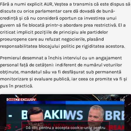
Fără a numi explicit AUR, Veștea a transmis că este dispus să
discute cu orice parlamentar care dă dovadă de bună-
credință și că nu consideră oportun ca investirea unui
guvern să fie blocată printr-o abordare prea restrictivă. El a
criticat implicit pozițiile de principiu ale partidelor
proeuropene care au refuzat negocierile, plasând
responsabilitatea blocajului politic pe rigiditatea acestora.
Premierul desemnat a închis interviul cu un angajament
personal față de cetățeni: indiferent de numărul voturilor
obținute, mandatul său va fi desfășurat sub permanentă
monitorizare și evaluare publică, iar ceea ce promite va fi și
pus în practică.
Dă clic pentru a accepta cookie-urile pentru