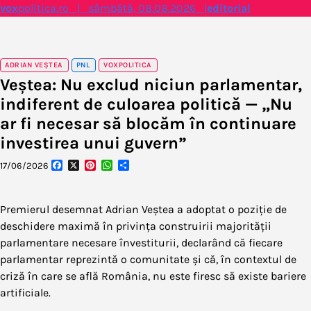
Skip
vox
politica.ro | sâmbătă, 08.08.2026 |
editorial
to
content
ADRIAN VEȘTEA
PNL
VOXPOLITICA
Veștea: Nu exclud niciun parlamentar,
indiferent de culoarea politică — „Nu
ar fi necesar să blocăm în continuare
investirea unui guvern”
Facebook
X
Pinterest
WhatsApp
Partajează
17/06/2026
Premierul desemnat Adrian Veștea a adoptat o poziție de
deschidere maximă în privința construirii majorității
parlamentare necesare învestiturii, declarând că fiecare
parlamentar reprezintă o comunitate și că, în contextul de
criză în care se află România, nu este firesc să existe bariere
artificiale.