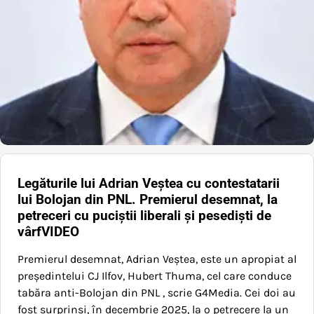
Legăturile lui Adrian Veștea cu contestatarii
lui Bolojan din PNL. Premierul desemnat, la
petreceri cu puciștii liberali și pesediști de
vârfVIDEO
Premierul desemnat, Adrian Veștea, este un apropiat al
președintelui CJ Ilfov, Hubert Thuma, cel care conduce
tabăra anti-Bolojan din PNL , scrie G4Media. Cei doi au
fost surprinși, în decembrie 2025, la o petrecere la un