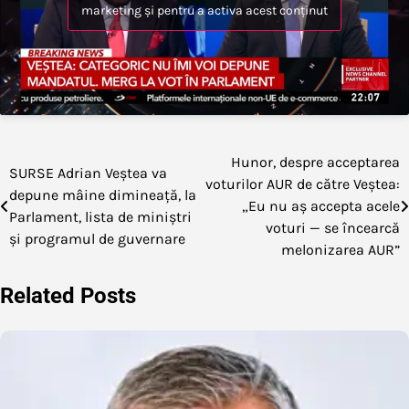
marketing și pentru a activa acest conținut
Hunor, despre acceptarea
Navigare
SURSE Adrian Veștea va
voturilor AUR de către Veștea:
depune mâine dimineață, la
în
„Eu nu aș accepta acele
Parlament, lista de miniștri
voturi — se încearcă
articole
și programul de guvernare
melonizarea AUR”
Related Posts