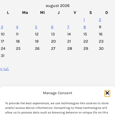
august 2026
L
Ma
Mi
J
V
S
D
1
2
3
4
5
6
7
8
9
10
11
12
13
14
15
16
17
18
19
20
21
22
23
24
25
26
27
28
29
30
31
« iul.
Manage Consent
VoxPolitica.ro este un agregator de stiri legate de viata politica din
To provide the best experiences, we use technologies like cookies to store
Romania.
and/or access device information. Consenting to these technologies will
allow us to process data such as browsing behavior or unique IDs on this