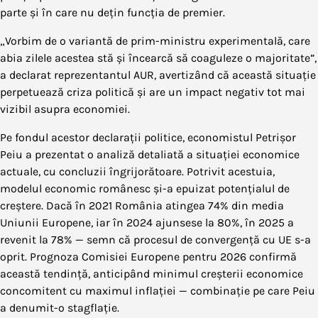
parte și în care nu dețin funcția de premier.
„Vorbim de o variantă de prim-ministru experimentală, care
abia zilele acestea stă și încearcă să coaguleze o majoritate”,
a declarat reprezentantul AUR, avertizând că această situație
perpetuează criza politică și are un impact negativ tot mai
vizibil asupra economiei.
Pe fondul acestor declarații politice, economistul Petrișor
Peiu a prezentat o analiză detaliată a situației economice
actuale, cu concluzii îngrijorătoare. Potrivit acestuia,
modelul economic românesc și-a epuizat potențialul de
creștere. Dacă în 2021 România atingea 74% din media
Uniunii Europene, iar în 2024 ajunsese la 80%, în 2025 a
revenit la 78% — semn că procesul de convergență cu UE s-a
oprit. Prognoza Comisiei Europene pentru 2026 confirmă
această tendință, anticipând minimul creșterii economice
concomitent cu maximul inflației — combinație pe care Peiu
a denumit-o stagflație.