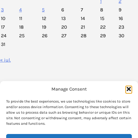
1
2
3
4
5
6
7
8
9
10
11
12
13
14
15
16
17
18
19
20
21
22
23
24
25
26
27
28
29
30
31
« iul.
Manage Consent
VoxPolitica.ro este un agregator de stiri legate de viata politica din
To provide the best experiences, we use technologies like cookies to store
Romania.
and/or access device information. Consenting to these technologies will
allow us to process data such as browsing behavior or unique IDs on this
site. Not consenting or withdrawing consent, may adversely affect certain
Informatia care se gaseste pe VoxPolitica.ro si parerile exprimate in aceste
features and functions.
articole apartin strict autorilor originali.