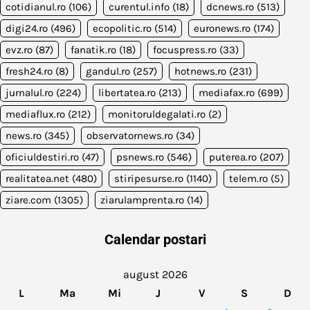
cotidianul.ro
(106)
curentul.info
(18)
dcnews.ro
(513)
digi24.ro
(496)
ecopolitic.ro
(514)
euronews.ro
(174)
evz.ro
(87)
fanatik.ro
(18)
focuspress.ro
(33)
fresh24.ro
(8)
gandul.ro
(257)
hotnews.ro
(231)
jurnalul.ro
(224)
libertatea.ro
(213)
mediafax.ro
(699)
mediaflux.ro
(212)
monitoruldegalati.ro
(2)
news.ro
(345)
observatornews.ro
(34)
oficiuldestiri.ro
(47)
psnews.ro
(546)
puterea.ro
(207)
realitatea.net
(480)
stiripesurse.ro
(1140)
telem.ro
(5)
ziare.com
(1305)
ziarulamprenta.ro
(14)
Calendar postari
august 2026
L
Ma
Mi
J
V
S
D