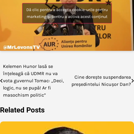
Dă clic pentru a accepta cookie-urile pentru
marketing și pentru a activa acest conținut
Kelemen Hunor lasă se
Navigare
înțeleagă că UDMR nu va
Cine dorește suspendarea
în
vota guvernul Tomac: „Deci,
președintelui Nicușor Dan?
logic, nu se pupă! Ar fi
articole
masochism politic”
Related Posts