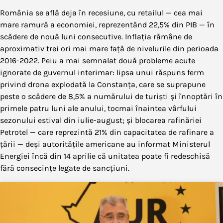
România se află deja în recesiune, cu retailul — cea mai
mare ramură a economiei, reprezentând 22,5% din PIB — în
scădere de nouă luni consecutive. Inflația rămâne de
aproximativ trei ori mai mare față de nivelurile din perioada
2016-2022. Peiu a mai semnalat două probleme acute
ignorate de guvernul interimar: lipsa unui răspuns ferm
privind drona explodată la Constanța, care se suprapune
peste o scădere de 8,5% a numărului de turiști și înnoptări în
primele patru luni ale anului, tocmai înaintea vârfului
sezonului estival din iulie-august; și blocarea rafinăriei
Petrotel — care reprezintă 21% din capacitatea de rafinare a
țării — deși autoritățile americane au informat Ministerul
Energiei încă din 14 aprilie că unitatea poate fi redeschisă
fără consecințe legate de sancțiuni.