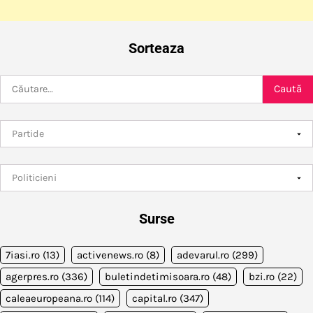
Sorteaza
Caută
după:
Surse
7iasi.ro
(13)
activenews.ro
(8)
adevarul.ro
(299)
agerpres.ro
(336)
buletindetimisoara.ro
(48)
bzi.ro
(22)
caleaeuropeana.ro
(114)
capital.ro
(347)