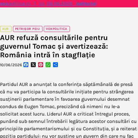
Skip
vox
politica.ro | joi, 06.08.2026 |
editorial
to
content
AUR
PETRIȘOR PEIU
VOXPOLITICA
AUR refuză consultările pentru
guvernul Tomac și avertizează:
România intră în stagflație
Facebook
X
Pinterest
WhatsApp
Partajează
10/06/2026
Partidul AUR a anunțat la conferința săptămânală de presă
că nu va participa la consultările inițiate pentru strângerea
susținerii parlamentare în favoarea guvernului desemnat
condus de Eugen Tomac, precizând că nimeni nu le-a
solicitat acest lucru. Liderul AUR a criticat întregul proces,
punând sub semnul întrebării legătura acestor consultări cu
principiile parlamentarismului și cu Constituția, și a reiterat
poziția partidului: nu vor susține un guvern din care nu fac