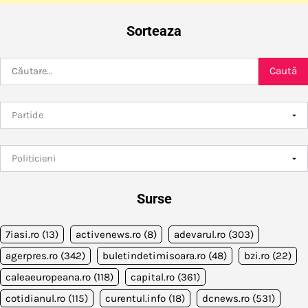
Sorteaza
Caută
după:
Surse
7iasi.ro
(13)
activenews.ro
(8)
adevarul.ro
(303)
agerpres.ro
(342)
buletindetimisoara.ro
(48)
bzi.ro
(22)
caleaeuropeana.ro
(118)
capital.ro
(361)
cotidianul.ro
(115)
curentul.info
(18)
dcnews.ro
(531)