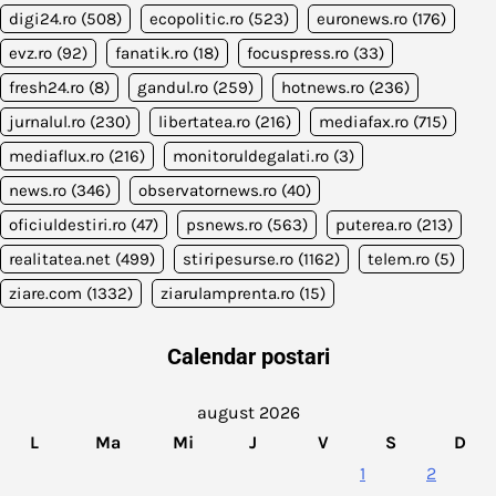
digi24.ro
(508)
ecopolitic.ro
(523)
euronews.ro
(176)
evz.ro
(92)
fanatik.ro
(18)
focuspress.ro
(33)
fresh24.ro
(8)
gandul.ro
(259)
hotnews.ro
(236)
jurnalul.ro
(230)
libertatea.ro
(216)
mediafax.ro
(715)
mediaflux.ro
(216)
monitoruldegalati.ro
(3)
news.ro
(346)
observatornews.ro
(40)
oficiuldestiri.ro
(47)
psnews.ro
(563)
puterea.ro
(213)
realitatea.net
(499)
stiripesurse.ro
(1162)
telem.ro
(5)
ziare.com
(1332)
ziarulamprenta.ro
(15)
Calendar postari
august 2026
L
Ma
Mi
J
V
S
D
1
2