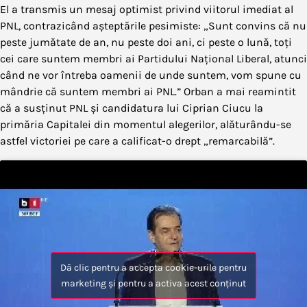
El a transmis un mesaj optimist privind viitorul imediat al
PNL, contrazicând așteptările pesimiste: „Sunt convins că nu
peste jumătate de an, nu peste doi ani, ci peste o lună, toți
cei care suntem membri ai Partidului Național Liberal, atunci
când ne vor întreba oamenii de unde suntem, vom spune cu
mândrie că suntem membri ai PNL.” Orban a mai reamintit
că a susținut PNL și candidatura lui Ciprian Ciucu la
primăria Capitalei din momentul alegerilor, alăturându-se
astfel victoriei pe care a calificat-o drept „remarcabilă”.
Dă clic pentru a accepta cookie-urile pentru
marketing și pentru a activa acest conținut