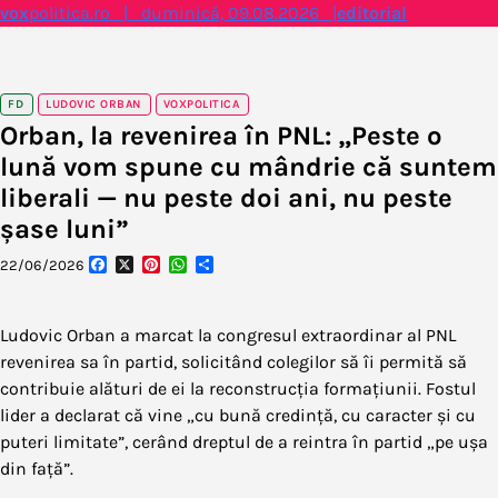
Skip
vox
politica.ro | duminică, 09.08.2026 |
editorial
to
content
FD
LUDOVIC ORBAN
VOXPOLITICA
Orban, la revenirea în PNL: „Peste o
lună vom spune cu mândrie că suntem
liberali — nu peste doi ani, nu peste
șase luni”
Facebook
X
Pinterest
WhatsApp
Partajează
22/06/2026
Ludovic Orban a marcat la congresul extraordinar al PNL
revenirea sa în partid, solicitând colegilor să îi permită să
contribuie alături de ei la reconstrucția formațiunii. Fostul
lider a declarat că vine „cu bună credință, cu caracter și cu
puteri limitate”, cerând dreptul de a reintra în partid „pe ușa
din față”.