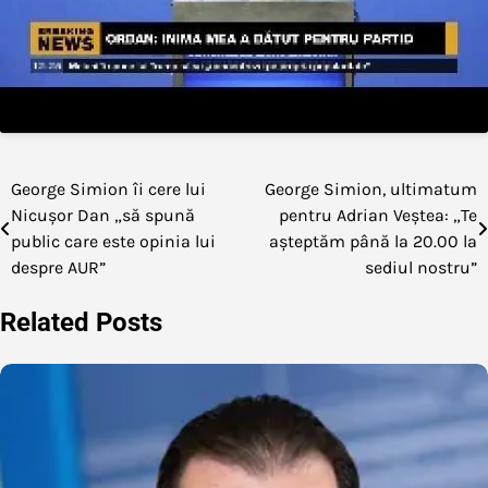
George Simion îi cere lui
George Simion, ultimatum
Navigare
Nicușor Dan „să spună
pentru Adrian Veștea: „Te
în
public care este opinia lui
așteptăm până la 20.00 la
despre AUR”
sediul nostru”
articole
Related Posts