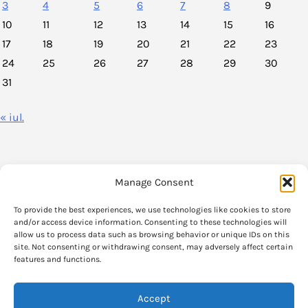
3
4
5
6
7
8
9
10
11
12
13
14
15
16
17
18
19
20
21
22
23
24
25
26
27
28
29
30
31
« iul.
Manage Consent
VoxPolitica.ro este un agregator de stiri legate de viata politica din
To provide the best experiences, we use technologies like cookies to store
Romania.
and/or access device information. Consenting to these technologies will
allow us to process data such as browsing behavior or unique IDs on this
site. Not consenting or withdrawing consent, may adversely affect certain
Informatia care se gaseste pe VoxPolitica.ro si parerile exprimate in aceste
features and functions.
articole apartin strict autorilor originali.
Accept
Verificati sursele originale pentru informatia completa.